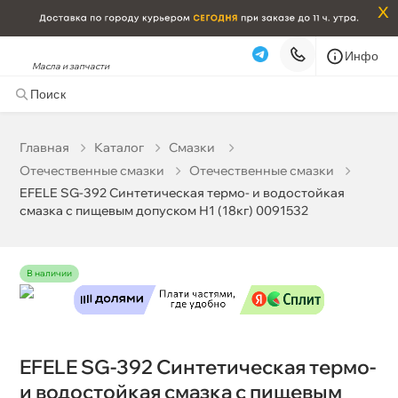
x
Инфо
Масла и запчасти
EFELE SG-392 Синтетическая термо- и водостойкая
смазка c пищевым допуском Н1 (18кг) 0091532
88 013 ₽
корзину
92 645 ₽
Главная
Катало
Смазки
Отечественные смазки
Отечественные смазки
Бесплатная
Завтра, 08.08 (при заказе от 2000₽)
EFELE SG-392 Синтетическая термо- и водостойкая
смазка c пищевым допуском Н1 (18кг) 0091532
Срочная за 2 ч – 399 ₽
Сегодня, 07.08
Самовывоз
Сегодня
наличии
Карта
Список
EFELE SG-392 Синтетическая термо-
и водостойкая смазка c пищевым