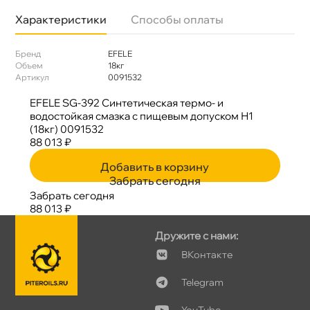
Характеристики
Способы оплаты
Бренд
EFELE
Объем
18к
Артикул
0091532
EFELE SG-392 Синтетическая термо- и
одостойкая смазка c пищевым допуском Н1
(18кг) 0091532
88 013 ₽
Добавить в корзину
Забрать сегодня
Забрать сегодня
88 013 ₽
Дружите с нами:
Контакте
Telegram
YouTube