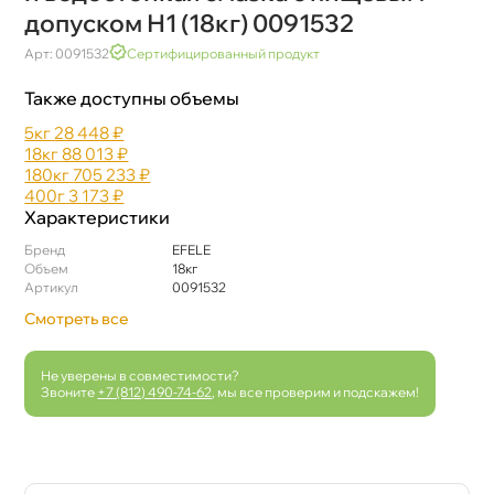
допуском Н1 (18кг) 0091532
Арт: 0091532
Сертифицированный продукт
Также доступны объемы
5к
28 448 ₽
18к
88 013 ₽
180к
705 233 ₽
400
3 173 ₽
Характеристики
Бренд
EFELE
Объем
18к
Артикул
0091532
Смотреть все
Не уверены в совместимости?
Звоните
+7 (812) 490-74-62
, мы все проверим и подскажем!