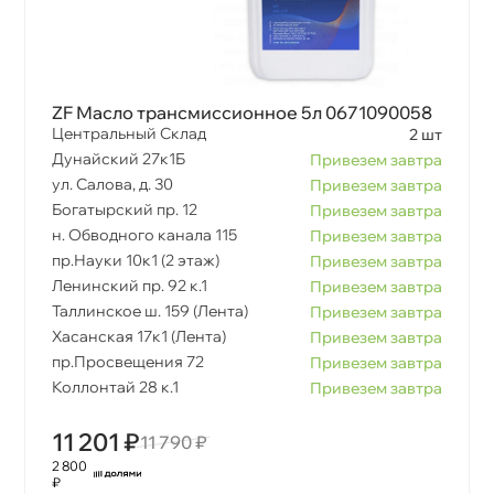
ZF Масло трансмиссионное 5л 0671090058
Центральный Склад
2 шт
Дунайский 27к1Б
Привезем завтра
ул. Салова, д. 30
Привезем завтра
Богатырский пр. 12
Привезем завтра
н. Обводного канала 115
Привезем завтра
пр.Науки 10к1 (2 этаж)
Привезем завтра
Ленинский пр. 92 к.1
Привезем завтра
Таллинское ш. 159 (Лента)
Привезем завтра
Хасанская 17к1 (Лента)
Привезем завтра
пр.Просвещения 72
Привезем завтра
Коллонтай 28 к.1
Привезем завтра
11 201 ₽
11 790 ₽
2 800
₽