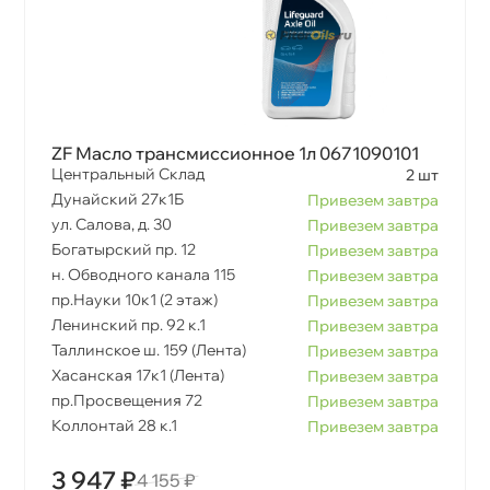
ZF Масло трансмиссионное 1л 0671090101
Центральный Склад
2 шт
Дунайский 27к1Б
Привезем завтра
ул. Салова, д. 30
Привезем завтра
Богатырский пр. 12
Привезем завтра
н. Обводного канала 115
Привезем завтра
пр.Науки 10к1 (2 этаж)
Привезем завтра
Ленинский пр. 92 к.1
Привезем завтра
Таллинское ш. 159 (Лента)
Привезем завтра
Хасанская 17к1 (Лента)
Привезем завтра
пр.Просвещения 72
Привезем завтра
Коллонтай 28 к.1
Привезем завтра
3 947 ₽
4 155 ₽