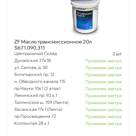
ZF Масло трансмиссионное 20л
S671.090.311
Центральный Склад
2 шт
Дунайский 27к1Б
Привезем завтра
ул. Салова, д. 30
Привезем завтра
Богатырский пр. 12
Привезем завтра
н. Обводного канала 115
Привезем завтра
пр.Науки 10к1 (2 этаж)
Привезем завтра
Ленинский пр. 92 к.1
Привезем завтра
Таллинское ш. 159 (Лента)
Привезем завтра
Хасанская 17к1 (Лента)
Привезем завтра
пр.Просвещения 72
Привезем завтра
Коллонтай 28 к.1
Привезем завтра