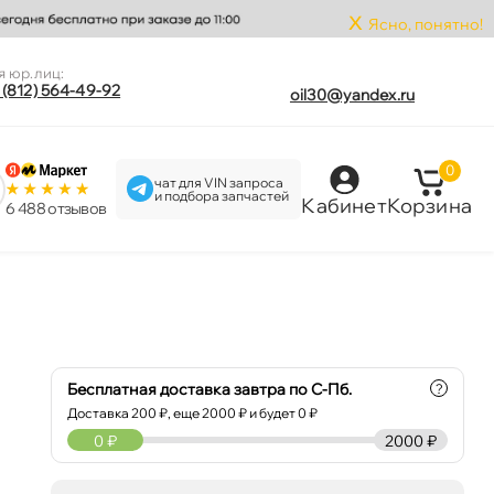
x
Ясно, понятно!
я юр.лиц:
 (812) 564-49-92
oil30@yandex.ru
0
чат для VIN запроса
и подбора запчастей
Кабинет
Корзина
6 488 отзыво
Бесплатная доставка завтра по С-Пб.
?
Доставка
200
₽, еще
2000
₽ и будет 0 ₽
0
₽
2000 ₽