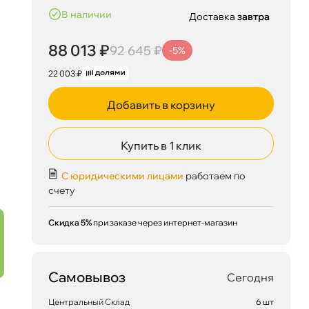
наличии
Доставка
завтра
88 013 ₽
92 645 ₽
-5%
22 003 ₽
Добавить в корзину
Купить в 1 клик
88 013 ₽
С юридическими лицами
работаем по
корзину
92 645 ₽
счету
Скидка 5%
при заказе через интернет-магазин
Сегодня, 07.08
Самовывоз
Сегодня
Центральный Склад
6 шт