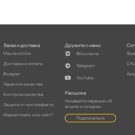
т
т
Заказ и доставка
Дружите с нами:
Сот
Масла оптом
Фра
Контакте
Доставка и оплата
О К
Telegram
озврат
Аре
т
YouTube
Гарантия качества
Рассылка
Контроль качества
Узнавайте первыми о
Защита от контрафакта
акциях и скидках:
т
Маркетплейс или сайт?
Подписаться