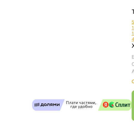
EFELE SG-392 Синтетическая термо- и водо
Бесплатная
Завтр
Самовывоз
Сегод