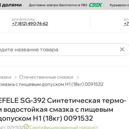
для физ.лиц:
дл
+7 (812) 490-74-62
+7
мазки
Отечественные смазки
мазка c пищевым допуском Н1 (18кг) 0091532
EFELE SG-392 Синтетическая термо-
и водостойкая смазка c пищевым
допуском Н1 (18кг) 0091532
Сертифицированный продукт
рт: 0091532