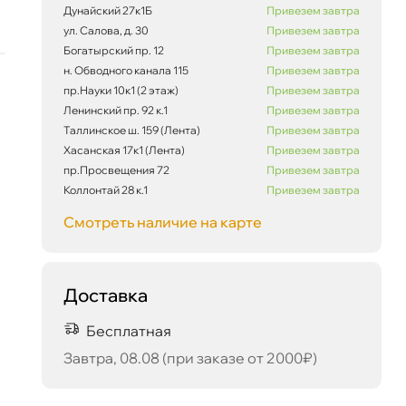
Дунайский 27к1Б
Привезем завтра
ул. Салова, д. 30
Привезем завтра
Богатырский пр. 12
Привезем завтра
н. Обводного канала 115
Привезем завтра
пр.Науки 10к1 (2 этаж)
Привезем завтра
Ленинский пр. 92 к.1
Привезем завтра
Таллинское ш. 159 (Лента)
Привезем завтра
Хасанская 17к1 (Лента)
Привезем завтра
пр.Просвещения 72
Привезем завтра
Коллонтай 28 к.1
Привезем завтра
Смотреть наличие на карте
Доставка
Бесплатная
Завтра, 08.08 (при заказе от 2000₽)