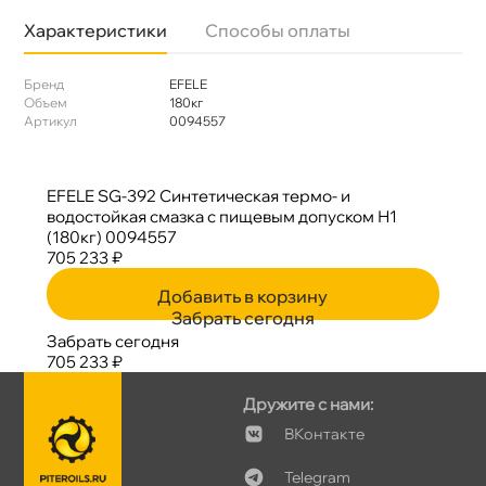
Характеристики
Способы оплаты
Бренд
EFELE
Объем
180к
Артикул
0094557
EFELE SG-392 Синтетическая термо- и
одостойкая смазка c пищевым допуском Н1
(180кг) 0094557
705 233 ₽
Добавить в корзину
Забрать сегодня
Забрать сегодня
705 233 ₽
Дружите с нами:
Контакте
Telegram