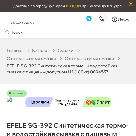
x
Инфо
Масла и запчасти
EFELE SG-392 Синтетическая термо- и водостойкая
смазка c пищевым допуском Н1 (180кг) 0094557
705 233 ₽
корзину
742 350 ₽
Главная
Катало
Смазки
Отечественные смазки
Отечественные смазки
Бесплатная
Сегодня, 08.08 (при заказе от 2000₽)
EFELE SG-392 Синтетическая термо- и водостойкая
смазка c пищевым допуском Н1 (180кг) 0094557
Срочная за 2 ч – 399 ₽
Сегодня, 08.08
Самовывоз
Сегодня
наличии
Карта
Список
EFELE SG-392 Синтетическая термо-
и водостойкая смазка c пищевым