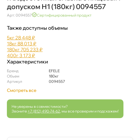
допуском Н1 (180кг) 0094557
Арт: 0094557
Сертифицированный продукт
Также доступны объемы
5к
28 448 ₽
18к
88 013 ₽
180к
705 233 ₽
400
3 173 ₽
Характеристики
Бренд
EFELE
Объем
180к
Артикул
0094557
Смотреть все
Не уверены в совместимости?
Звоните
+7 (812) 490-74-62
, мы все проверим и подскажем!