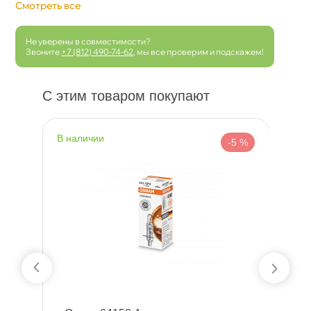
Смотреть все
Не уверены в совместимости?
Звоните
+7 (812) 490-74-62
, мы все проверим и подскажем!
С этим товаром покупают
наличии
 %
-5 %