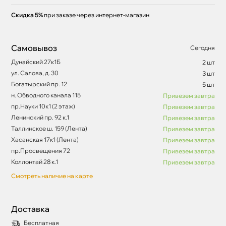
Скидка 5%
при заказе через интернет-магазин
Самовывоз
Сегодня
Дунайский 27к1Б
2 шт
ул. Салова, д. 30
3 шт
Богатырский пр. 12
5 шт
н. Обводного канала 115
Привезем завтра
пр.Науки 10к1 (2 этаж)
Привезем завтра
Ленинский пр. 92 к.1
Привезем завтра
Таллинское ш. 159 (Лента)
Привезем завтра
Хасанская 17к1 (Лента)
Привезем завтра
пр.Просвещения 72
Привезем завтра
Коллонтай 28 к.1
Привезем завтра
Смотреть наличие на карте
Доставка
Бесплатная