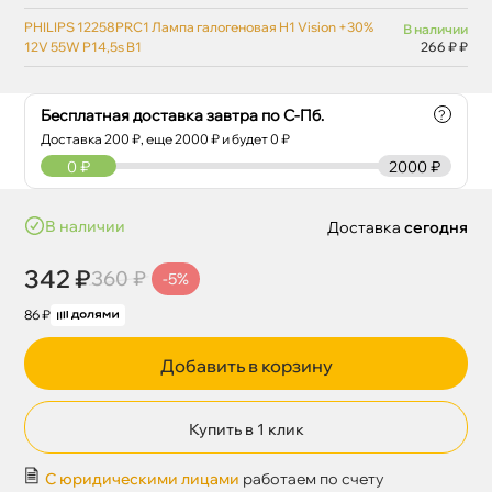
PHILIPS 12258PRС1 Лампа галогеновая H1 Vision +30%
наличии
12V 55W P14,5s B1
266 ₽ ₽
Бесплатная доставка завтра по С-Пб.
?
Доставка
200
₽, еще
2000
₽ и будет 0 ₽
0
₽
2000 ₽
наличии
Доставка
сегодня
342 ₽
360 ₽
-5%
86 ₽
Добавить в корзину
Купить в 1 клик
С юридическими лицами
работаем по счету