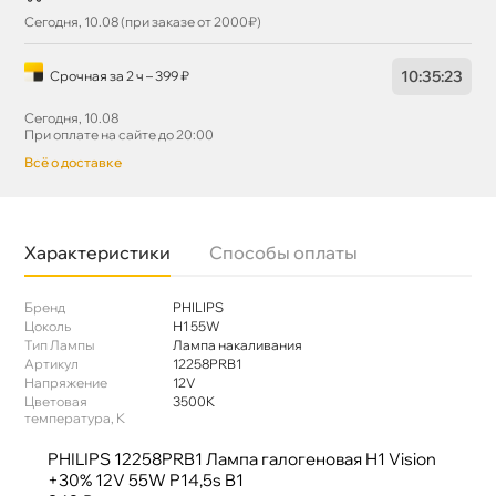
Сегодня, 10.08 (при заказе от 2000₽)
10
:
35
:
23
Срочная за 2 ч – 399 ₽
Сегодня, 10.08
При оплате на сайте до 20:00
сё о доставке
Характеристики
Способы оплаты
Бренд
PHILIPS
Цоколь
Н1 55W
Тип Лампы
Лампа накаливания
Артикул
12258PRB1
Напряжение
12V
Цветовая
3500K
температура, K
PHILIPS 12258PRB1 Лампа галогеновая H1 Vision
+30% 12V 55W P14,5s B1