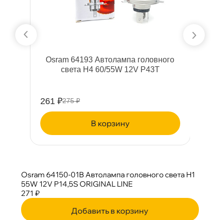
5s
Osram 64193 Автолампа головного
света H4 60/55W 12V P43T
261 ₽
2
275 ₽
корзину
Osram 64150-01B Автолампа головного света Н1
55W 12V P14,5S ORIGINAL LINE
271 ₽
Добавить в корзину