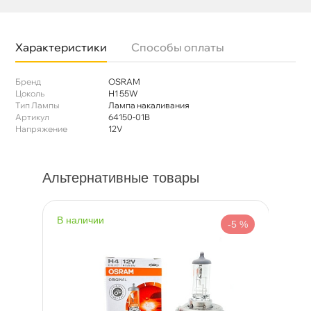
Характеристики
Способы оплаты
Бренд
OSRAM
Цоколь
Н1 55W
Тип Лампы
Лампа накаливания
Артикул
64150-01B
Напряжение
12V
Альтернативные товары
наличии
н
%
-5 %