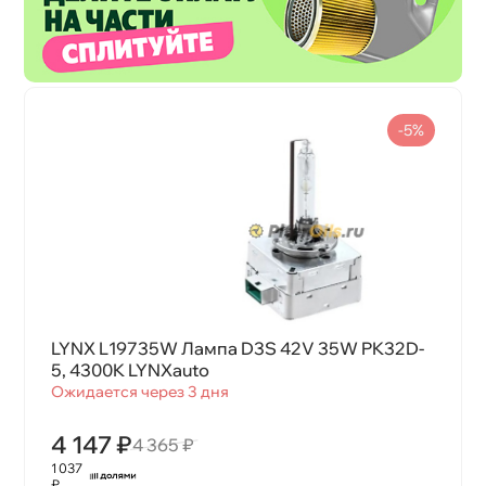
-5%
LYNX L19735W Лампа D3S 42V 35W PK32D-
5, 4300K LYNXauto
Ожидается через 3 дня
4 147 ₽
4 365 ₽
1 037
₽