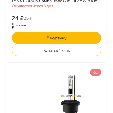
LYNX L24305 Лампа R5W G18 24V 5W BA15D
Ожидается через 3 дня
24 ₽
25 ₽
6
₽
корзину
Купить в 1 клик
-5%