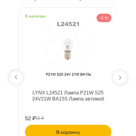
наличии
н
%
-5 %
VA
LYNX L24521 Лампа P21W S25
24V21W BA15S Лампа автомо
52 ₽
6
55 ₽
корзину