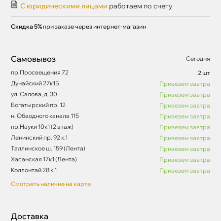
С юридическими лицами
работаем по счету
Скидка 5%
при заказе через интернет-магазин
Самовывоз
Сегодня
пр.Просвещения 72
2 шт
Дунайский 27к1Б
Привезем завтра
ул. Салова, д. 30
Привезем завтра
Богатырский пр. 12
Привезем завтра
н. Обводного канала 115
Привезем завтра
пр.Науки 10к1 (2 этаж)
Привезем завтра
Ленинский пр. 92 к.1
Привезем завтра
Таллинское ш. 159 (Лента)
Привезем завтра
Хасанская 17к1 (Лента)
Привезем завтра
Коллонтай 28 к.1
Привезем завтра
Смотреть наличие на карте
Доставка