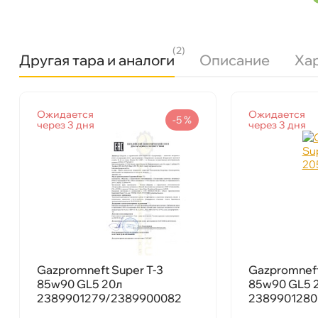
(2)
Другая тара и аналоги
Описание
Ха
язкость
85W-90
Gazpromneft Super T-3 85w90 GL5 5л 23899
Ожидается
Ожидается
Бренд
Газпромнефть
-5 %
через 3 дня
через 3 дня
Тип масла
Минеральное
Спецификации
API GL5
Объем
5л
Артикул
2389906557
Бесплатная
Сегодн
Применение
МКПП, Мосты, Дифференциалы
Самовывоз
Сегод
Gazpromneft Super T-3
Gazpromneft
ул. Салова, д. 30
1 ш
85w90 GL5 20л
85w90 GL5 
Пн-Пт
09.30 - 19.00
Сб-Вс
10.00 - 19.00
2389901279/2389900082
2389901280
Сегодня, бесплатно