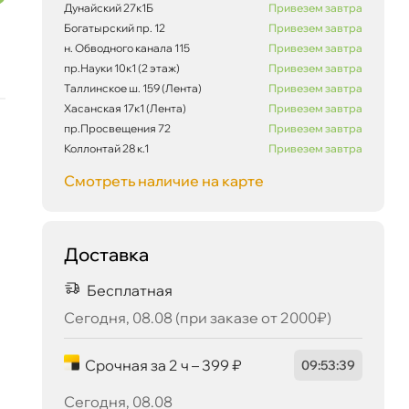
Дунайский 27к1Б
Привезем завтра
Богатырский пр. 12
Привезем завтра
н. Обводного канала 115
Привезем завтра
пр.Науки 10к1 (2 этаж)
Привезем завтра
Таллинское ш. 159 (Лента)
Привезем завтра
Хасанская 17к1 (Лента)
Привезем завтра
пр.Просвещения 72
Привезем завтра
2 038 ₽
корзину
2 145 ₽
Коллонтай 28 к.1
Привезем завтра
Смотреть наличие на карте
Сегодня, 08.08
Доставка
Бесплатная
Сегодня, 08.08 (при заказе от 2000₽)
Срочная за 2 ч – 399 ₽
09
:
53
:
39
Сегодня, 08.08