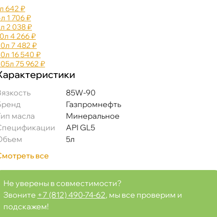
л
642 ₽
4л
1 706 ₽
5л
2 038 ₽
10л
4 266 ₽
20л
7 482 ₽
50л
16 540 ₽
205л
75 962 ₽
Характеристики
язкость
85W-90
Бренд
Газпромнефть
Тип масла
Минеральное
Спецификации
API GL5
Объем
5л
Смотреть все
Не уверены в совместимости?
Звоните
+7 (812) 490-74-62
, мы все проверим и
подскажем!