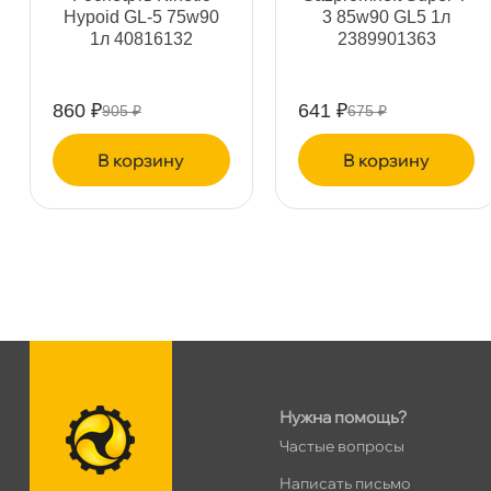
Hypoid GL-5 75w90
3 85w90 GL5 1л
1л 40816132
2389901363
Дунайский 27к1Б
0 ш
ПН–ВС
10:00 – 21:00
Сегодня, бесплатно
860 ₽
641 ₽
905 ₽
675 ₽
корзину
корзину
Таллинское ш. 159 (Лента)
0 ш
ПН–ВС
10:00 – 21:00
Сегодня, бесплатно
Хасанская 17к1 (Лента)
0 ш
ПН–ВС
10:00 – 21:00
Сегодня, бесплатно
пр.Просвещения 72
0 ш
Нужна помощь?
Сегодня, бесплатно
Частые вопросы
Написать письмо