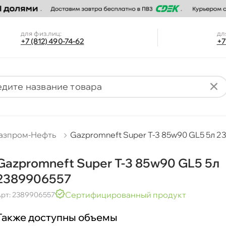
для физ.лиц:
дл
+7 (812) 490-74-62
+7
азпром-Нефть
Gazpromneft Super T-3 85w90 GL5 5л 
Gazpromneft Super T-3 85w90 GL5 5л
2389906557
Сертифицированный продукт
рт: 2389906557
Также доступны объемы