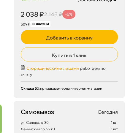
2 038 ₽
2 145 ₽
-5%
509 ₽
Добавить в корзину
Купить в 1 клик
С юридическими лицами
работаем по
счету
Скидка 5%
при заказе через интернет-магазин
Самовывоз
Сегодня
ул. Салова, д. 30
1 шт
Ленинский пр. 92 к.1
1 шт