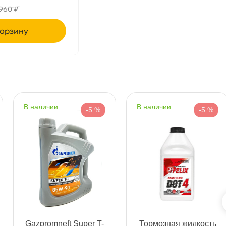
960 ₽
т
рзину
т
наличии
наличии
-5 %
-5 %
т
т
Gazpromneft Super T-
Тормозная жидкость