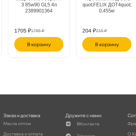
3 85w90 GL5 4л
quot;FELIX ДОТ4quot;
2389901364
0,455к
т
1705 ₽
204 ₽
1795 ₽
215 ₽
корзину
корзину
т
т
т
Заказ и доставка
Дружите с нами:
Сот
Масла оптом
Фра
Контакте
Доставка и оплата
О К