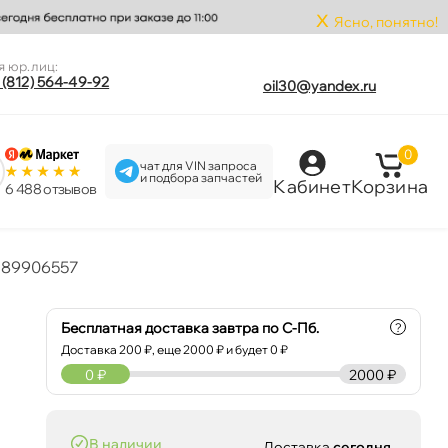
x
Ясно, понятно!
я юр.лиц:
 (812) 564-49-92
oil30@yandex.ru
0
чат для VIN запроса
и подбора запчастей
Кабинет
Корзина
6 488 отзыво
2389906557
Бесплатная доставка завтра по С-Пб.
?
Доставка
200
₽, еще
2000
₽ и будет 0 ₽
0
₽
2000 ₽
наличии
Доставка
сегодня