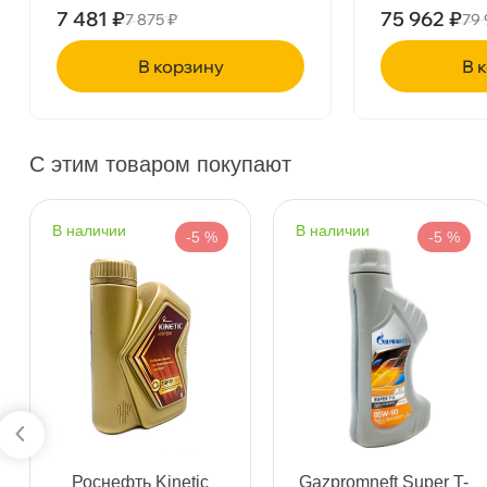
7 481 ₽
75 962 ₽
7 875 ₽
79 
Богатырский пр. 12
0 ш
корзину
ко
Пн–Вс
10:00 – 21:00
Сегодня, бесплатно
С этим товаром покупают
н. Обводного канала 115
0 ш
Пн–Вс
10:00 – 21:00
Сегодня, бесплатно
наличии
наличии
-5 %
-5 %
пр.Науки 10к1 (2 этаж)
0 ш
ПН–ВС
10:00 – 21:00
Сегодня, бесплатно
Ленинский пр. 92 к.1
1 ш
ПН–ВС
10:00 – 21:00
Сегодня, бесплатно
Роснефть Kinetic
Gazpromneft Super T-