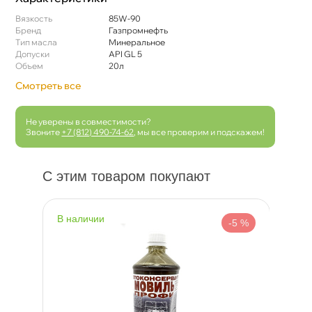
язкость
85W-90
Бренд
Газпромнефть
Тип масла
Минеральное
Допуски
API GL 5
Объем
20л
Смотреть все
Не уверены в совместимости?
Звоните
+7 (812) 490-74-62
, мы все проверим и подскажем!
С этим товаром покупают
наличии
н
 %
-5 %