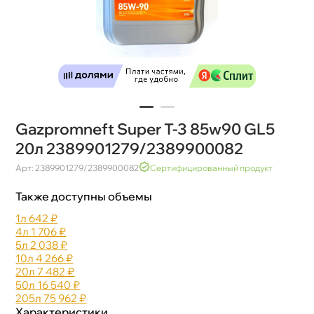
Gazpromneft Super T-3 85w90 GL5
20л 2389901279/2389900082
Арт: 2389901279/2389900082
Сертифицированный продукт
Также доступны объемы
1л
642 ₽
4л
1 706 ₽
5л
2 038 ₽
10л
4 266 ₽
20л
7 482 ₽
50л
16 540 ₽
205л
75 962 ₽
Характеристики