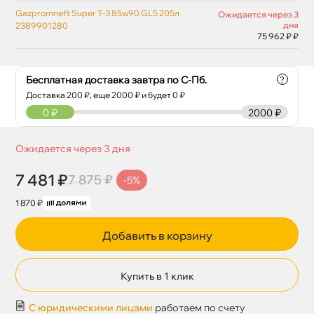
Gazpromneft Super T-3 85w90 GL5 205л
Ожидается через 3
дня
2389901280
75 962 ₽ ₽
Бесплатная доставка завтра по С-Пб.
?
Доставка
200
₽, еще
2000
₽ и будет 0 ₽
0
₽
2000 ₽
Ожидается через 3 дня
7 481 ₽
7 875 ₽
-5%
1 870 ₽
Добавить в корзину
Купить в 1 клик
С юридическими лицами
работаем по счету