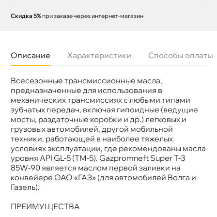
Скидка 5%
при заказе через интернет-магазин
Описание
Характеристики
Способы оплаты
сесезонные трансмиссионные масла,
язкость
85W-90
Бренд
Газпромнефть
предназначенные для использования
Тип масла
Минеральное
механических трансмиссиях с любыми типами
Допуски
API GL 5
зубчатых передач, включая гипоидные (ведущие
Объем
20л
мосты, раздаточные коробки и др.) легковых и
Артикул
2389901279/2389900082
рузовых автомобилей, другой мобильной
техники, работающей в наиболее тяжелых
условиях эксплуатации, где рекомендованы масла
уровня API GL-5 (ТМ-5). Gazpromneft Super T-3
85W-90 является маслом первой заливки на
конвейере ОАО «ГАЗ» (для автомобилей Волга и
Газель).
ПРЕИМУЩЕСТВА