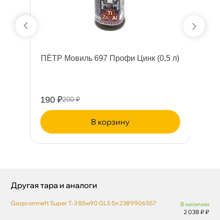
ПЁТР Мовиль 697 Профи Цинк (0,5 л)
190 ₽
54
200 ₽
корзину
Другая тара и аналоги
Gazpromneft Super T-3 85w90 GL5 5л 2389906557
наличии
2 038 ₽ ₽