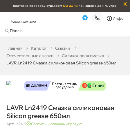
x
Инфо
Масла и запчасти
LAVR Ln2419 Смазка силиконовая Silicon grease 650мл
0 ₽
корзину
0 ₽
Главная
Катало
Смазки
Отечественные смазки
Силиконовая смазка
Бесплатная
Завтра, 09.08 (при заказе от 2000₽)
LAVR Ln2419 Смазка силиконовая Silicon grease 650мл
Срочная за 2 ч – 399 ₽
Сегодня, 09.08
Самовывоз
Сегодня
Карта
Список
LAVR Ln2419 Смазка силиконовая
Silicon grease 650мл
Арт: Ln2419
Сертифицированный продукт