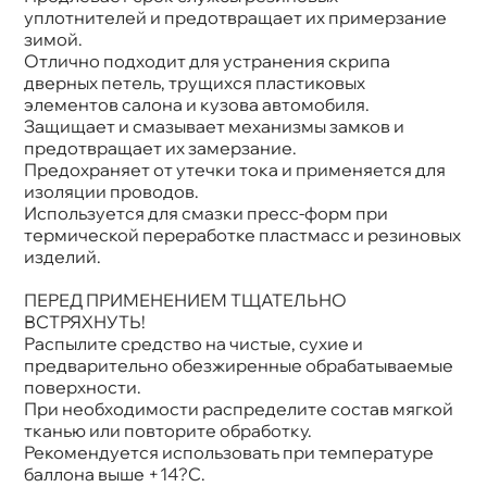
Объем
650мл
уплотнителей и предотвращает их примерзание
Артикул
Ln2419
зимой.
Отлично подходит для устранения скрипа
дверных петель, трущихся пластиковых
элементов салона и кузова автомобиля.
Защищает и смазывает механизмы замков и
предотвращает их замерзание.
Предохраняет от утечки тока и применяется для
изоляции проводов.
Используется для смазки пресс-форм при
термической переработке пластмасс и резиновых
изделий.
ПЕРЕД ПРИМЕНЕНИЕМ ТЩАТЕЛЬНО
СТРЯХНУТЬ!
Распылите средство на чистые, сухие и
предварительно обезжиренные обрабатываемые
поверхности.
При необходимости распределите состав мягкой
тканью или повторите обработку.
Рекомендуется использовать при температуре
аллона выше +14?C.