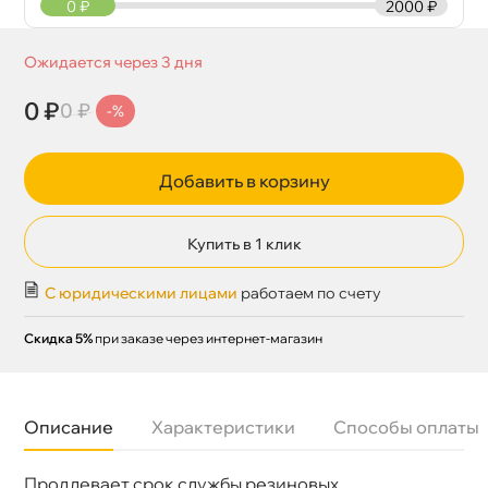
0
₽
2000 ₽
Ожидается через 3 дня
0 ₽
0 ₽
-%
Добавить в корзину
Купить в 1 клик
С юридическими лицами
работаем по счету
Скидка 5%
при заказе через интернет-магазин
Описание
Характеристики
Способы оплаты
Продлевает срок службы резиновых
Бренд
LAVR