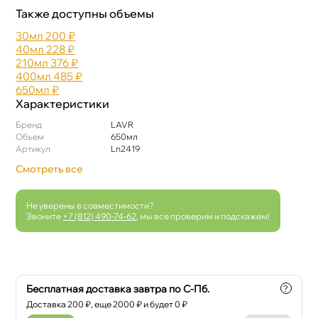
Также доступны объемы
30мл
200 ₽
40мл
228 ₽
210мл
376 ₽
400мл
485 ₽
650мл
₽
Характеристики
Бренд
LAVR
Объем
650мл
Артикул
Ln2419
Смотреть все
Не уверены в совместимости?
Звоните
+7 (812) 490-74-62
, мы все проверим и подскажем!
Бесплатная доставка завтра по С-Пб.
?
Доставка
200
₽, еще
2000
₽ и будет 0 ₽