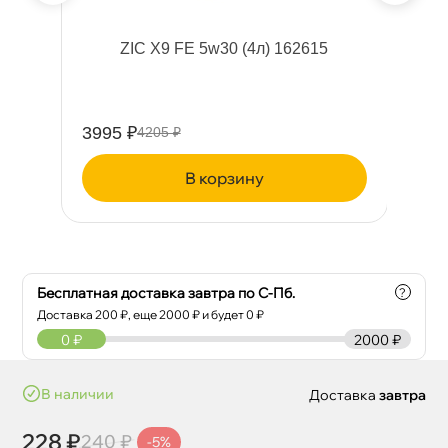
ный
ZIC X9 FE 5w30 (4л) 162615
R
3995 ₽
14
4205 ₽
корзину
Бесплатная доставка завтра по С-Пб.
?
Доставка
200
₽, еще
2000
₽ и будет 0 ₽
0
₽
2000 ₽
наличии
Доставка
завтра
228 ₽
240 ₽
-5%