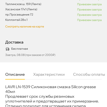
Таллинское ш. 159 (Лента)
Привезем завтра
Хасанская 17к1 (Лента)
Привезем завтра
пр.Просвещения 72
Привезем завтра
Коллонтай 28 к.1
Привезем завтра
Смотреть наличие на карте
Доставка
Бесплатная
Завтра, 08.08 (при заказе от 2000₽)
Описание
Характеристики
Способы оплаты
LAVR LN-1539 Силиконовая смазка Silicon grease
Бренд
LAVR
Объем
40мл
40мл
Артикул
Ln1539
Продлевает срок службы резиновых
уплотнителей и предотвращает их примерзание.
Отлично подходит для устранения скрипа