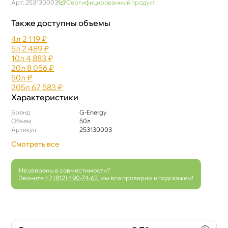
Арт: 253130003
Сертифицированный продукт
Также доступны объемы
4л
2 119 ₽
5л
2 489 ₽
10л
4 883 ₽
20л
8 056 ₽
50л
₽
205л
67 583 ₽
Характеристики
Бренд
G-Energy
Объем
50л
Артикул
253130003
Смотреть все
Не уверены в совместимости?
Звоните
+7 (812) 490-74-62
, мы все проверим и подскажем!