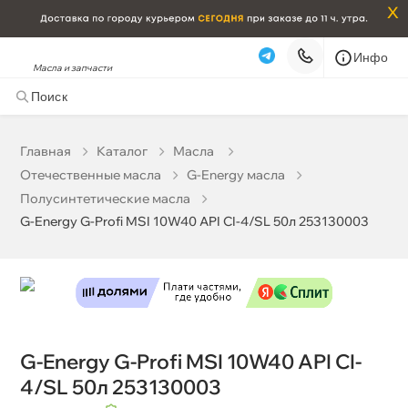
x
Инфо
Масла и запчасти
G-Energy G-Profi MSI 10W40 API CI-4/SL 50л 253130003
0 ₽
корзину
0 ₽
Главная
Катало
Масла
Отечественные масла
G-Energy масла
Бесплатная
Сегодня, 07.08 (при заказе от 2000₽)
Полусинтетические масла
G-Energy G-Profi MSI 10W40 API CI-4/SL 50л 253130003
Срочная за 2 ч – 399 ₽
Сегодня, 07.08
Самовывоз
Сегодня
Карта
Список
G-Energy G-Profi MSI 10W40 API CI-
4/SL 50л 253130003