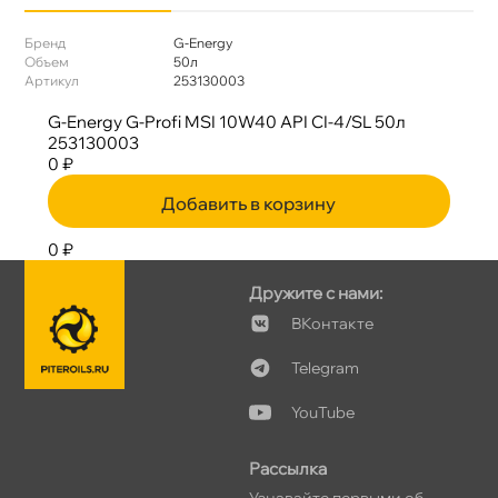
Бренд
G-Energy
Объем
50л
Артикул
253130003
G-Energy G-Profi MSI 10W40 API CI-4/SL 50л
253130003
0 ₽
Добавить в корзину
0 ₽
Дружите с нами:
Контакте
Telegram
YouTube
Рассылка
Узнавайте первыми о