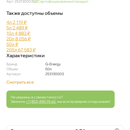
Арт: 253130003
Сертифицированный продукт
Также доступны объемы
4л
2 119 ₽
5л
2 489 ₽
10л
4 883 ₽
20л
8 056 ₽
50л
₽
205л
67 583 ₽
Характеристики
Бренд
G-Energy
Объем
50л
Артикул
253130003
Смотреть все
Не уверены в совместимости?
Звоните
+7 (812) 490-74-62
, мы все проверим и подскажем!