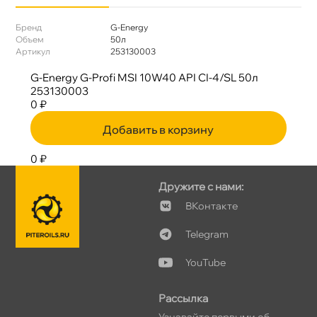
Бренд
G-Energy
Объем
50л
Артикул
253130003
G-Energy G-Profi MSI 10W40 API CI-4/SL 50л
253130003
0 ₽
Добавить в корзину
0 ₽
Дружите с нами:
Контакте
Telegram
YouTube
Рассылка
Узнавайте первыми о