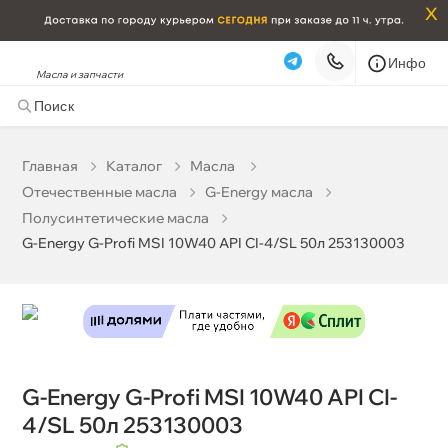
x
Инфо
Масла и запчасти
G-Energy G-Profi MSI 10W40 API CI-4/SL 50л 253130003
0 ₽
корзину
0 ₽
Главная
Катало
Масла
Отечественные масла
G-Energy масла
Бесплатная
Завтра, 06.08 (при заказе от 2000₽)
Полусинтетические масла
G-Energy G-Profi MSI 10W40 API CI-4/SL 50л 253130003
Срочная за 2 ч – 399 ₽
Сегодня, 06.08
Самовывоз
Сегодня
Карта
Список
G-Energy G-Profi MSI 10W40 API CI-
4/SL 50л 253130003