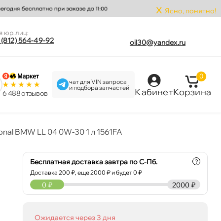
x
Ясно, понятно!
я юр.лиц:
 (812) 564-49-92
oil30@yandex.ru
0
чат для VIN запроса
и подбора запчастей
Кабинет
Корзина
6 488 отзыво
onal BMW LL 04 0W-30 1 л 1561FA
Бесплатная доставка завтра по С-Пб.
?
Доставка
200
₽, еще
2000
₽ и будет 0 ₽
0
₽
2000 ₽
Ожидается через 3 дня