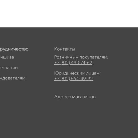
рудничество
Контакты
ншиза
Розничным покупателям:
+7 (812) 490-74-62
омпании
Юридическим лицам:
ндодателям
+7 (812) 564-49-92
Адреса магазино