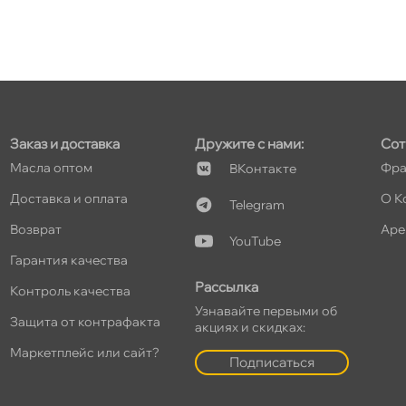
т
т
Заказ и доставка
Дружите с нами:
Сот
Масла оптом
Фра
Контакте
Доставка и оплата
О К
Telegram
озврат
Аре
т
YouTube
Гарантия качества
Рассылка
Контроль качества
Узнавайте первыми о
Защита от контрафакта
акциях и скидках:
т
Маркетплейс или сайт?
Подписаться