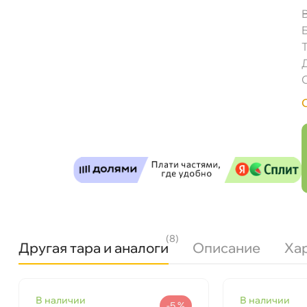
Castrol EDGE Professional BMW LL 04 0W-30 1
(8)
Другая тара и аналоги
Описание
Ха
Бесплатная
Завтр
язкость
0W-30
Самовывоз
наличии
наличии
Сегод
Бренд
Castrol
-5 %