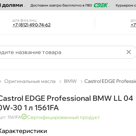
для физ.лиц:
дл
+7 (812) 490-74-62
+7
Оригинальные масла
BMW
Castrol EDGE Professi
Castrol EDGE Professional BMW LL 04
0W-30 1 л 1561FA
Сертифицированный продукт
рт: 1561FA
Характеристики