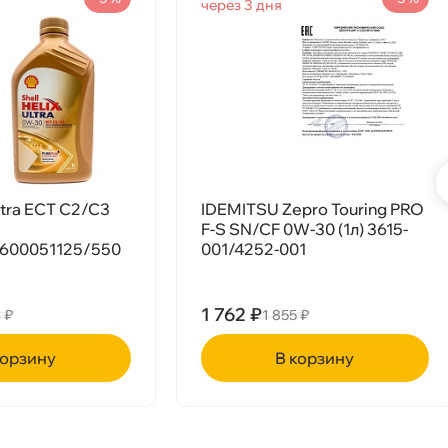
через 3 дня
т
т
Ultra ECT C2/C3
IDEMITSU Zepro Touring PRO
F-S SN/CF 0W-30 (1л) 3615-
600051125/550
001/4252-001
т
1 762 ₽
 ₽
1 855 ₽
рзину
корзину
т