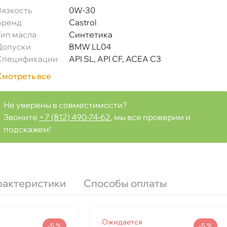
язкость
0W-30
Бренд
Castrol
Тип масла
Синтетика
Допуски
BMW LL04
Спецификации
API SL, API CF, ACEA C3
Смотреть все
Не уверены в совместимости?
Звоните
+7 (812) 490-74-62
, мы все проверим и
подскажем!
 л 1561FA
рактеристики
Способы оплаты
Срочная за 2 ч – 399 ₽
а, 08.08 (при заказе от 2000₽)
Ожидается
ня
-5 %
-5 %