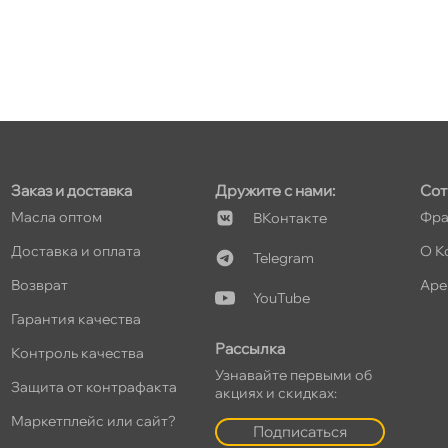
т
т
Заказ и доставка
Дружите с нами:
Сот
Масла оптом
Фра
Контакте
т
Доставка и оплата
О К
Telegram
озврат
Аре
YouTube
Гарантия качества
т
Рассылка
Контроль качества
Узнавайте первыми о
Защита от контрафакта
акциях и скидках:
Маркетплейс или сайт?
Подписаться
т