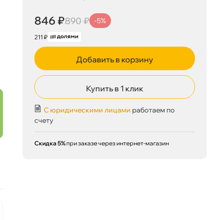
846 ₽
890 ₽
-5%
211 ₽
Добавить в корзину
Купить в 1 клик
С юридическими лицами
работаем по
счету
Скидка 5%
при заказе через интернет-магазин
846 ₽
корзину
890 ₽
Ожидается
наличии
-5 %