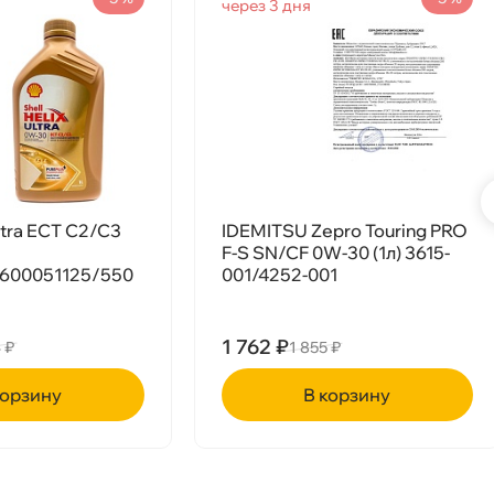
Срочная за 2 ч – 399 ₽
я, 09.08 (при заказе от 2000₽)
через 3 дня
ня
т
Ultra ECT C2/C3
IDEMITSU Zepro Touring PRO
F-S SN/CF 0W-30 (1л) 3615-
т
600051125/550
001/4252-001
1 762 ₽
 ₽
1 855 ₽
т
рзину
корзину