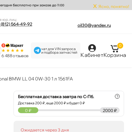
x
Ясно, понятно!
я юр.лиц:
 (812) 564-49-92
oil30@yandex.ru
0
чат для VIN запроса
и подбора запчастей
Кабинет
Корзина
6 488 отзыво
onal BMW LL 04 0W-30 1 л 1561FA
Бесплатная доставка завтра по С-Пб.
?
Доставка
200
₽, еще
2000
₽ и будет 0 ₽
0
₽
2000 ₽
Ожидается через 3 дня