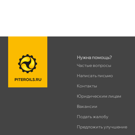
пр.Науки 10к1 (2 этаж)
0 ш
ПН–ВС
10:00 – 21:00
Сегодня, бесплатно
Ленинский пр. 92 к.1
0 ш
ПН–ВС
10:00 – 21:00
Сегодня, бесплатно
Нужна помощь?
Частые вопросы
Дунайский 27к1Б
0 ш
ПН–ВС
10:00 – 21:00
Написать письмо
Сегодня, бесплатно
Контакты
Юридическим лицам
Таллинское ш. 159 (Лента)
0 ш
акансии
ПН–ВС
10:00 – 21:00
Сегодня, бесплатно
Подать жалобу
Предложить улучшение
Хасанская 17к1 (Лента)
0 ш