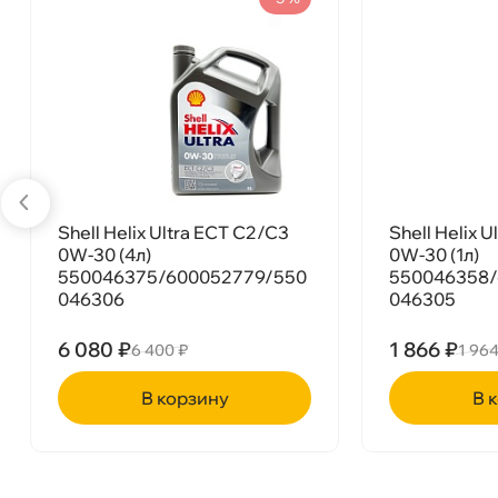
Бесплатная
Сегодн
Тип масла
Синтетика
Допуски
BMW LL04
Самовывоз
Сегод
Спецификации
API SL, API CF, ACEA C3
Объем
1л
Артикул
1561FA
ул. Салова, д. 30
0 ш
Пн-Пт
09.30 - 19.00
Сб-Вс
10.00 - 19.00
Сегодня, бесплатно
Shell Helix Ultra ECT C2/C3
Shell Helix 
0W-30 (4л)
0W-30 (1л)
Богатырский пр. 12
0 ш
550046375/600052779/550
550046358/
Пн–Вс
10:00 – 21:00
046306
046305
Сегодня, бесплатно
6 080 ₽
1 866 ₽
6 400 ₽
1 964
н. Обводного канала 115
0 ш
корзину
ко
Пн–Вс
10:00 – 21:00
Сегодня, бесплатно