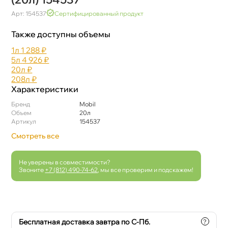
Арт: 154537
Сертифицированный продукт
Также доступны объемы
1л
1 288 ₽
5л
4 926 ₽
20л
₽
208л
₽
Характеристики
Бренд
Mobil
Объем
20л
Артикул
154537
Смотреть все
Не уверены в совместимости?
Звоните
+7 (812) 490-74-62
, мы все проверим и подскажем!
Бесплатная доставка завтра по С-Пб.
?