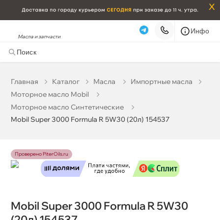
x
Инфо
Масла и запчасти
Mobil Super 3000 Formula R 5W30 (20л) 154537
0 ₽
корзину
0 ₽
Главная
Катало
Масла
Импортные масла
Моторное масло Mobil
Бесплатная
Завтра, 07.08 (при заказе от 2000₽)
Моторное масло Синтетические
Mobil Super 3000 Formula R 5W30 (20л) 154537
Срочная за 2 ч – 399 ₽
Сегодня, 07.08
Самовывоз
Сегодня
Проверено PiterOils.ru
Карта
Список
Mobil Super 3000 Formula R 5W30
(20л) 154537