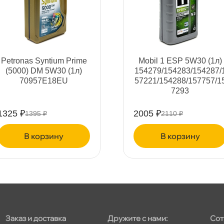
т
Petronas Syntium Prime
Mobil 1 ESP 5W30 (1л)
(5000) DM 5W30 (1л)
154279/154283/154287/
70957E18EU
57221/154288/157757/1
т
7293
1325 ₽
2005 ₽
1395 ₽
2110 ₽
корзину
корзину
Заказ и доставка
Дружите с нами:
Сот