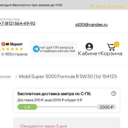
x
Ясно, понятно!
для юр.лиц:
+7 (812) 564-49-92
oil30@yandex.ru
0
чат для VIN запроса
и подбора запчастей
Кабинет
Корзина
6 488 отзыво
еские
Mobil Super 3000 Formula R 5W30 (1л) 154125
Бесплатная доставка завтра по С-Пб.
?
Доставка
200
₽, еще
2000
₽ и будет 0 ₽
0
₽
2000 ₽
Ожидается через 3 дня