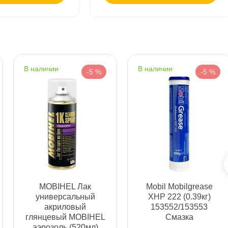
Срочная за 2 ч – 399 ₽
я, 07.08 (при заказе от 2000₽)
ня
наличии
наличии
-5 %
-5 %
т
т
MOBIHEL Лак
Mobil Mobilgrease
универсальный
XHP 222 (0.39кг)
акриловый
153552/153553
т
лянцевый MOBIHEL
Смазка
аэрозоль (520мл)