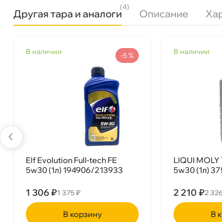
(4)
Другая тара и аналоги
Описание
Ха
язкость
5W-30
наличии
наличии
Бренд
Mobil
-5 %
Тип масла
Синтетика
Объем
1л
Артикул
154125
Применение
Двигатель
Elf Evolution Full-tech FE
LIQUI MOLY 
5w30 (1л) 194906/213933
5w30 (1л) 3
1 306 ₽
2 210 ₽
1 375 ₽
2 32
Mobil Super 3000 Formula R 5W30 (1л) 154125
корзину
ко