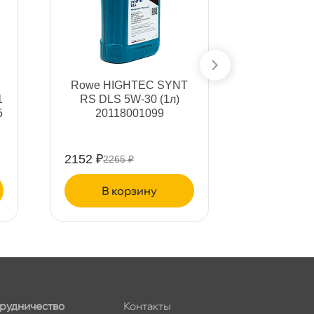
Rowe HIGHTEC SYNT
Petronas 
1
RS DLS 5W-30 (1л)
FR 5
5
20118001099
7026
2152 ₽
1283 ₽
2265 ₽
135
корзину
ко
рудничество
Контакты