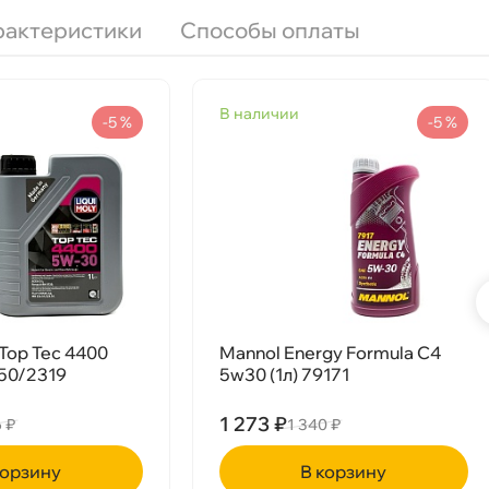
рактеристики
Способы оплаты
наличии
-5 %
-5 %
Top Tec 4400
Mannol Energy Formula C4
750/2319
5w30 (1л) 79171
1 273 ₽
6 ₽
1 340 ₽
рзину
корзину