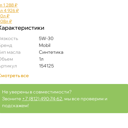
л
1 288 ₽
5л
4 926 ₽
20л
₽
208л
₽
Характеристики
язкость
5W-30
Бренд
Mobil
Тип масла
Синтетика
Объем
1л
Артикул
154125
Смотреть все
Не уверены в совместимости?
Звоните
+7 (812) 490-74-62
, мы все проверим и
подскажем!