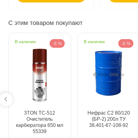
Бесплатная
Сегодн
С этим товаром покупают
Самовывоз
Сегод
наличии
наличии
-5 %
-5 %
ул. Салова, д. 30
0 ш
Пн-Пт
09.30 - 19.00
Сб-Вс
10.00 - 19.00
Сегодня, бесплатно
Богатырский пр. 12
0 ш
Пн–Вс
10:00 – 21:00
Сегодня, бесплатно
3TON ТС-512
Нефрас С2 80/120
Очиститель
(БР-2) 200л ТУ
карбюратора 650 мл
38.401-67-108-92
н. Обводного канала 115
0 ш
55339
Пн–Вс
10:00 – 21:00