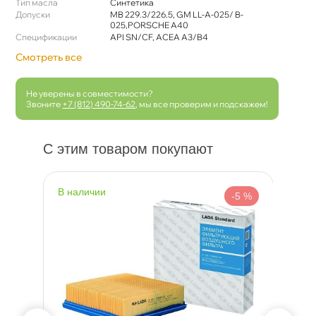
Тип масла
Синтетика
Допуски
MB 229.3/226.5, GM LL-A-025/ B-
025,PORSCHE A40
Спецификации
API SN/CF, ACEA A3/B4
Смотреть все
Не уверены в совместимости?
Звоните
+7 (812) 490-74-62
, мы все проверим и подскажем!
С этим товаром покупают
наличии
н
 %
-5 %