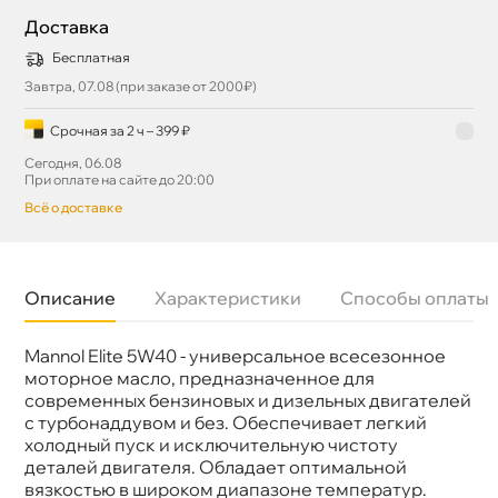
Доставка
Бесплатная
Завтра, 07.08 (при заказе от 2000₽)
Срочная за 2 ч – 399 ₽
Сегодня, 06.08
При оплате на сайте до 20:00
сё о доставке
Описание
Характеристики
Способы оплаты
Mannol Elite 5W40 - универсальное всесезонное
язкость
5W-40
Бренд
Mannol
моторное масло, предназначенное для
Тип масла
Синтетика
современных бензиновых и дизельных двигателей
Допуски
MB 229.3/226.5, GM LL-A-025/ B-
с турбонаддувом и без. Обеспечивает легкий
025,PORSCHE A40
холодный пуск и исключительную чистоту
Спецификации
API SN/CF, ACEA A3/B4
деталей двигателя. Обладает оптимальной
Объем
4л
Артикул
1006/7005/7903
язкостью в широком диапазоне температур.