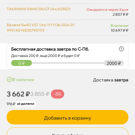
TAKAYAMA 5W40 SN/CF (4л) 605521
Ожидается через 3 дня
2 807 ₽ ₽
Ravenol 5w40 VST (4л) 1111136-004-01-
наличии
999/4014835790193
10 697 ₽ ₽
Бесплатная доставка завтра по С-Пб.
?
Доставка
200
₽, еще
2000
₽ и будет 0 ₽
0
₽
2000 ₽
наличии
Доставка
завтра
3 662 ₽
3 855 ₽
-5%
916 ₽
Добавить в корзину