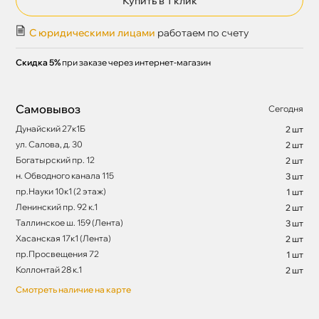
Купить в 1 клик
С юридическими лицами
работаем по счету
Скидка 5%
при заказе через интернет-магазин
Самовывоз
Сегодня
Дунайский 27к1Б
2 шт
ул. Салова, д. 30
2 шт
Богатырский пр. 12
2 шт
н. Обводного канала 115
3 шт
пр.Науки 10к1 (2 этаж)
1 шт
Ленинский пр. 92 к.1
2 шт
Таллинское ш. 159 (Лента)
3 шт
Хасанская 17к1 (Лента)
2 шт
пр.Просвещения 72
1 шт
Коллонтай 28 к.1
2 шт
Смотреть наличие на карте