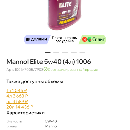
Mannol Elite 5w40 (4л) 1006
Арт: 1006/7005/7903
Сертифицированный продукт
Также доступны объемы
1л
1 045 ₽
4л
3 663 ₽
5л
4 589 ₽
20л
14 436 ₽
Характеристики
язкость
5W-40
Бренд
Mannol