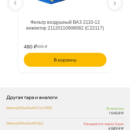
1
Фильтр воздушный ВАЗ 2110-12
инжектор 21120110908082 (C22117)
480 ₽
81
505 ₽
корзину
Другая тара и аналоги
Mannol Elite 5w40 (1л) 1005
наличии
1 045 ₽ ₽
Mannol Elite 5w40 (5л)
Ожидается через 3 дня
4 589 ₽ ₽