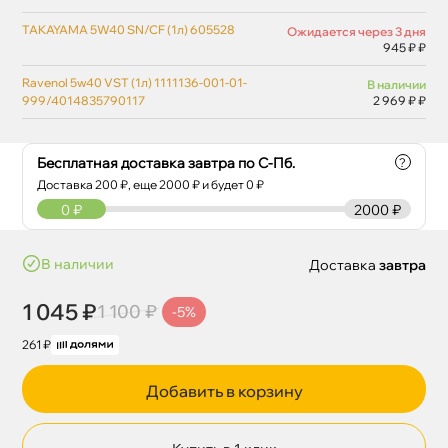
TAKAYAMA 5W40 SN/CF (1л) 605528
Ожидается через 3 дня
945 ₽ ₽
Ravenol 5w40 VST (1л) 1111136-001-01-
наличии
999/4014835790117
2 969 ₽ ₽
Бесплатная доставка завтра по С-Пб.
?
Доставка
200
₽, еще
2000
₽ и будет 0 ₽
0
₽
2000 ₽
наличии
Доставка
завтра
1 045 ₽
1 100 ₽
-5%
261 ₽
Добавить в корзину