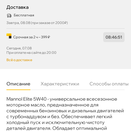
Доставка
Бесплатная
Завтра, 08.08 (при заказе от 2000₽)
08
:
46
:
51
Срочная за 2 ч – 399 ₽
Сегодня, 07.08
При оплате на сайте до 20:00
сё о доставке
Описание
Характеристики
Способы оплаты
Mannol Elite 5W40 - универсальное всесезонное
язкость
5W-40
Бренд
Mannol
моторное масло, предназначенное для
Тип масла
Синтетика
современных бензиновых и дизельных двигателей
Допуски
MB 229.3/226.5, GM LL-A-025/ B-
с турбонаддувом и без. Обеспечивает легкий
025,PORSCHE A40
холодный пуск и исключительную чистоту
Спецификации
API SN/CF, ACEA A3/B4
деталей двигателя. Обладает оптимальной
Объем
1л