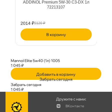
5
ADDINOL Premium 5W-30 C3-DX 1л
72213107
2014 ₽
9
2120 ₽
корзину
Mannol Elite 5w40 (1л) 1005
1 045 ₽
Добавить в корзину
Забрать сегодня
Забрать сегодня
1 045 ₽
Дружите с нами:
Контакте