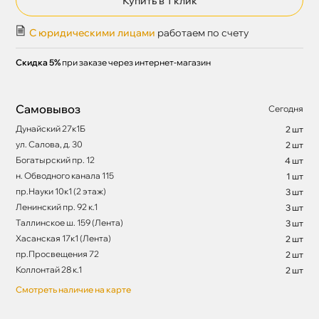
Купить в 1 клик
С юридическими лицами
работаем по счету
Скидка 5%
при заказе через интернет-магазин
Самовывоз
Сегодня
Дунайский 27к1Б
2 шт
ул. Салова, д. 30
2 шт
Богатырский пр. 12
4 шт
н. Обводного канала 115
1 шт
пр.Науки 10к1 (2 этаж)
3 шт
Ленинский пр. 92 к.1
3 шт
Таллинское ш. 159 (Лента)
3 шт
Хасанская 17к1 (Лента)
2 шт
пр.Просвещения 72
2 шт
Коллонтай 28 к.1
2 шт
Смотреть наличие на карте