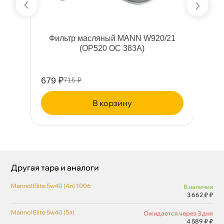
8
Фильтр масляный MANN W920/21
(OP520 OC 383A)
и
679 ₽
48
715 ₽
корзину
Другая тара и аналоги
Mannol Elite 5w40 (4л) 1006
наличии
3 662 ₽ ₽
Mannol Elite 5w40 (5л)
Ожидается через 3 дня
4 589 ₽ ₽