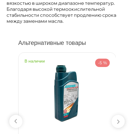
Артикул
1005
язкостью в широком диапазоне температур.
Благодаря высокой термоокислительной
стабильности способствует продлению срока
между заменами масла.
Альтернативные товары
наличии
н
%
-5 %