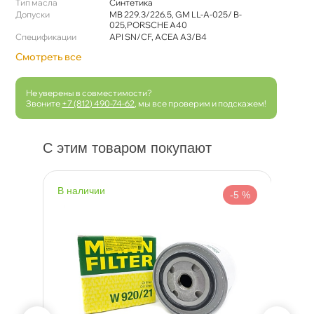
Тип масла
Синтетика
Допуски
MB 229.3/226.5, GM LL-A-025/ B-
025,PORSCHE A40
Спецификации
API SN/CF, ACEA A3/B4
Смотреть все
Не уверены в совместимости?
Звоните
+7 (812) 490-74-62
, мы все проверим и подскажем!
С этим товаром покупают
наличии
н
 %
-5 %