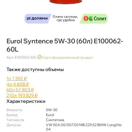
Eurol Syntence 5W-30 (60л) E100062-
60L
Арт: E100062-60L
Сертифицированный продукт
Также доступны объемы
1л
1 392 ₽
4л
4 608 ₽
60л
57 803 ₽
210л
193 829 ₽
Характеристики
язкость
5W-30
Бренд
Eurol
Тип масла
Синтетика
Допуски
VW 504.00/507.00 MB 229.52 BMW Longlife-
04