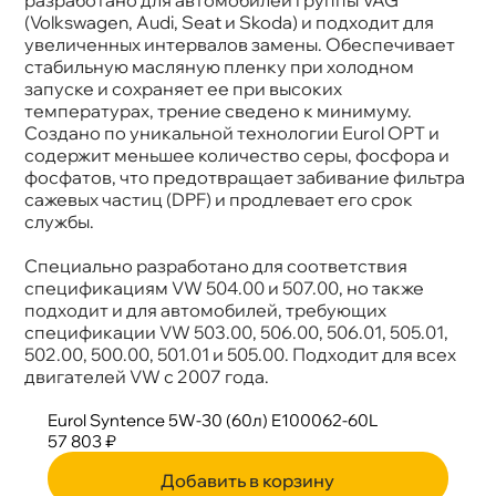
Применение
Двигатель
(Volkswagen, Audi, Seat и Skoda) и подходит для
увеличенных интервалов замены. Обеспечивает
стабильную масляную пленку при холодном
запуске и сохраняет ее при высоких
температурах, трение сведено к минимуму.
Создано по уникальной технологии Eurol OPT и
содержит меньшее количество серы, фосфора и
фосфатов, что предотвращает забивание фильтра
сажевых частиц (DPF) и продлевает его срок
службы.
Специально разработано для соответствия
спецификациям VW 504.00 и 507.00, но также
подходит и для автомобилей, требующих
спецификации VW 503.00, 506.00, 506.01, 505.01,
502.00, 500.00, 501.01 и 505.00. Подходит для всех
двигателей VW с 2007 года.
Eurol Syntence 5W-30 (60л) E100062-60L
57 803 ₽
Добавить в корзину