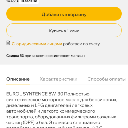
14 451 ₽
Добавить в корзину
Купить в 1 клик
С юридическими лицами
работаем по счету
Скидка 5%
при заказе через интернет-магазин
Описание
Характеристики
Способы оплаты
EUROL SYNTENCE 5W-30 Полностью
язкость
5W-30
Бренд
Eurol
синтетическое моторное масло для бензиновых,
Тип масла
Синтетика
дизельных и LPG двигателей легковых
Допуски
VW 504.00/507.00 MB 229.52 BMW Longlife-
автомобилей и легкого коммерческого
04
транспорта, оборудованных фильтрами сажевых
Спецификации
API SP ACEA C3
частиц (DPF) и без. Это масло специально
Объем
60л
Артикул
E100062-60L
разработано для автомобилей группы VAG