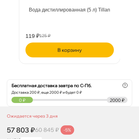
O
ода дистиллированная (5 л) Tillan
М
A2
119 ₽
57
125 ₽
корзину
Бесплатная доставка завтра по С-Пб.
?
Доставка
200
₽, еще
2000
₽ и будет 0 ₽
0
₽
2000 ₽
Ожидается через 3 дня
57 803 ₽
60 845 ₽
-5%