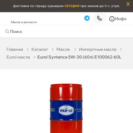
x
Инфо
Масла и запчасти
Eurol Syntence 5W-30 (60л) E100062-60L
57 803 ₽
корзину
60 845 ₽
Главная
Катало
Масла
Импортные масла
Eurol масла
Eurol Syntence 5W-30 (60л) E100062-60L
Бесплатная
Сегодня, 09.08 (при заказе от 2000₽)
Срочная за 2 ч – 399 ₽
Сегодня, 09.08
Самовывоз
Сегодня
Карта
Список