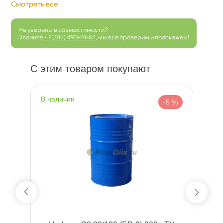
Смотреть все
Не уверены в совместимости?
Звоните
+7 (812) 490-74-62
, мы все проверим и подскажем!
С этим товаром покупают
наличии
н
 %
-5 %