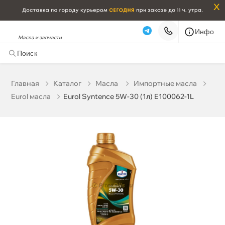
x
Инфо
Масла и запчасти
Eurol Syntence 5W-30 (1л) E100062-1L
1 392 ₽
корзину
1 465 ₽
Главная
Катало
Масла
Импортные масла
Eurol масла
Eurol Syntence 5W-30 (1л) E100062-1L
Бесплатная
Сегодня, 09.08 (при заказе от 2000₽)
Срочная за 2 ч – 399 ₽
Сегодня, 09.08
Самовывоз
Сегодня
Карта
Список