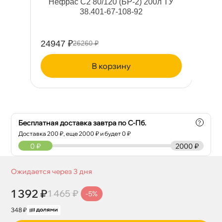
an
Нефрас С2 80/120 (БР-2) 200л ТУ
38.401-67-108-92
24947 ₽
42
26260 ₽
корзину
Бесплатная доставка завтра по С-Пб.
?
Доставка
200
₽, еще
2000
₽ и будет 0 ₽
0
₽
2000 ₽
Ожидается через 3 дня
1 392 ₽
1 465 ₽
-5%
348 ₽