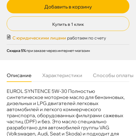
Добавить в корзину
Купить в 1 клик
С юридическими лицами
работаем по счету
Скидка 5%
при заказе через интернет-магазин
Описание
Характеристики
Способы оплаты
EUROL SYNTENCE 5W-30 Полностью
язкость
5W-30
Бренд
Eurol
синтетическое моторное масло для бензиновых,
Тип масла
Синтетика
дизельных и LPG двигателей легковых
Допуски
VW 504.00/507.00 MB-Approval 229.52 BMW
автомобилей и легкого коммерческого
Longlife-04
транспорта, оборудованных фильтрами сажевых
Спецификации
ACEA C3 API SP
частиц (DPF) и без. Это масло специально
Объем
1л
Артикул
E100062-1L
разработано для автомобилей группы VAG
Применение
Двигатель
(Volkswagen, Audi, Seat и Skoda) и подходит для