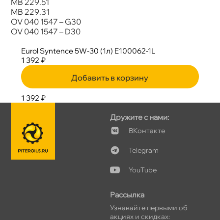
MB 229.51
MB 229.31
OV 040 1547 – G30
OV 040 1547 – D30
Eurol Syntence 5W-30 (1л) E100062-1L
1 392 ₽
Добавить в корзину
1 392 ₽
Дружите с нами:
Контакте
Telegram
YouTube
Рассылка
Узнавайте первыми о
акциях и скидках: