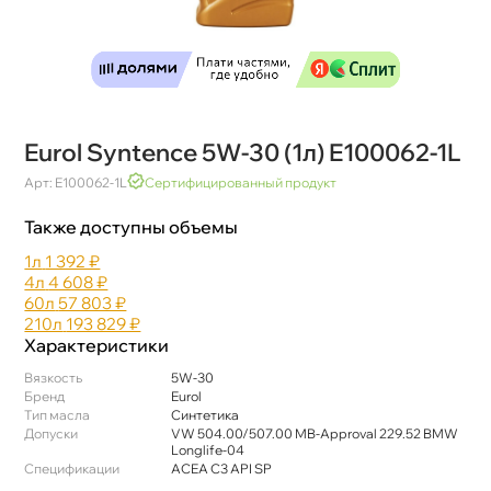
Eurol Syntence 5W-30 (1л) E100062-1L
Арт: E100062-1L
Сертифицированный продукт
Также доступны объемы
1л
1 392 ₽
4л
4 608 ₽
60л
57 803 ₽
210л
193 829 ₽
Характеристики
язкость
5W-30
Бренд
Eurol
Тип масла
Синтетика
Допуски
VW 504.00/507.00 MB-Approval 229.52 BMW
Longlife-04
Спецификации
ACEA C3 API SP