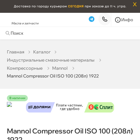
x
Инфо
Масла и запчасти
Mannol Compressor Oil ISO 100 (208л) 1922
93 129 ₽
корзину
98 030 ₽
Главная
Катало
Индустриальные смазочные материалы
Бесплатная
Сегодня, 06.08 (при заказе от 2000₽)
Компрессорные
Mannol
Mannol Compressor Oil ISO 100 (208л) 1922
Срочная за 2 ч – 399 ₽
Сегодня, 06.08
Самовывоз
Сегодня
наличии
Карта
Список
Mannol Compressor Oil ISO 100 (208л)
1922