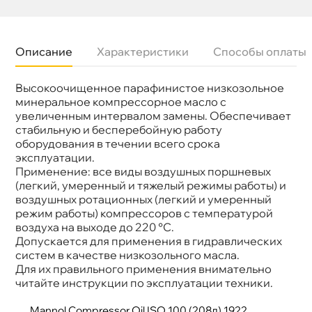
Описание
Характеристики
Способы оплаты
ысокоочищенное парафинистое низкозольное
язкость
ISO 100
Бренд
Mannol
минеральное компрессорное масло с
Тип масла
Минеральное
увеличенным интервалом замены. Обеспечивает
Спецификации
AFNOR FRANCE - NF E 48-603, BROWN
стабильную и бесперебойную работу
BOVERI - HTGD 90117
оборудования в течении всего срока
Объем
208л
эксплуатации.
Артикул
1922
Применение
Компрессорное
Применение: все виды воздушных поршневых
(легкий, умеренный и тяжелый режимы работы) и
оздушных ротационных (легкий и умеренный
режим работы) компрессоров с температурой
оздуха на выходе до 220 °C.
Допускается для применения в гидравлических
систем в качестве низкозольного масла.
Для их правильного применения внимательно
читайте инструкции по эксплуатации техники.
Mannol Compressor Oil ISO 100 (208л) 1922