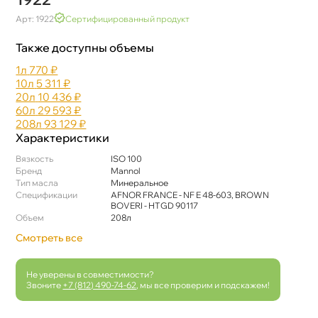
Арт: 1922
Сертифицированный продукт
Также доступны объемы
1л
770 ₽
10л
5 311 ₽
20л
10 436 ₽
60л
29 593 ₽
208л
93 129 ₽
Характеристики
язкость
ISO 100
Бренд
Mannol
Тип масла
Минеральное
Спецификации
AFNOR FRANCE - NF E 48-603, BROWN
BOVERI - HTGD 90117
Объем
208л
Смотреть все
Не уверены в совместимости?
Звоните
+7 (812) 490-74-62
, мы все проверим и подскажем!