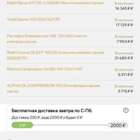
Mobil Rarus 427 (20 л) 152684 Масло компрессорное
наличии
16 345 ₽ ₽
Total Dacnis 100 (20л) 162125
наличии
17 129 ₽ ₽
Роснефть Компрессор VDL 100 (20л) масло
наличии
компрессорное
7 904 ₽ ₽
Shell Corena Oil S2 P 100 (20 л) масло компрессорное
наличии
550026197
21 689 ₽ ₽
Mannol Compressor Oil ISO 100 (10л) 1495
наличии
5 311 ₽ ₽
ALPHA OIL COMPRESSOR 100 20л компрессорное
наличии
масло
3 715 ₽ ₽
Бесплатная доставка завтра по С-Пб.
?
Доставка
200
₽, еще
2000
₽ и будет 0 ₽
0
₽
2000 ₽