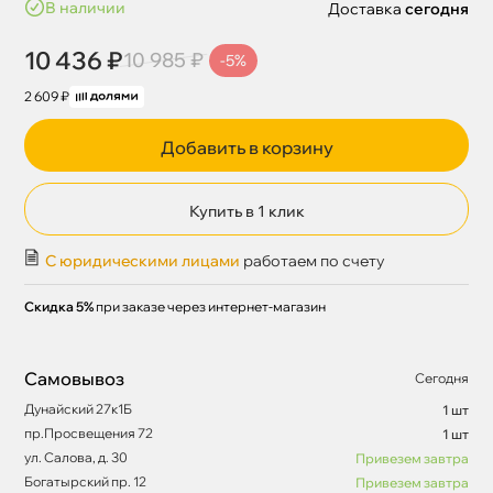
наличии
Доставка
сегодня
10 436 ₽
10 985 ₽
-5%
2 609 ₽
Добавить в корзину
Купить в 1 клик
С юридическими лицами
работаем по счету
Скидка 5%
при заказе через интернет-магазин
Самовывоз
Сегодня
Дунайский 27к1Б
1 шт
пр.Просвещения 72
1 шт
ул. Салова, д. 30
Привезем завтра
Богатырский пр. 12
Привезем завтра