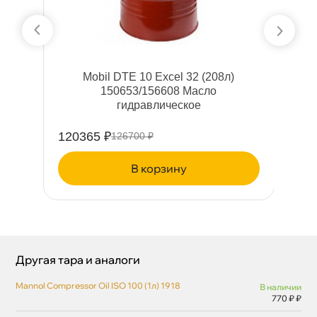
S
Mobil DTE 10 Excel 32 (208л)
я)
150653/156608 Масло
идравлическое
120365 ₽
13
126700 ₽
корзину
Другая тара и аналоги
Mannol Compressor Oil ISO 100 (1л) 1918
наличии
770 ₽ ₽