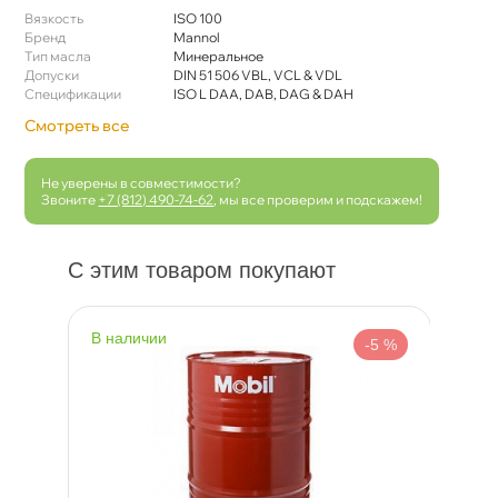
язкость
ISO 100
Бренд
Mannol
Тип масла
Минеральное
Допуски
DIN 51 506 VBL, VCL & VDL
Спецификации
ISO L DAA, DAB, DAG & DAH
Смотреть все
Не уверены в совместимости?
Звоните
+7 (812) 490-74-62
, мы все проверим и подскажем!
С этим товаром покупают
наличии
н
 %
-5 %