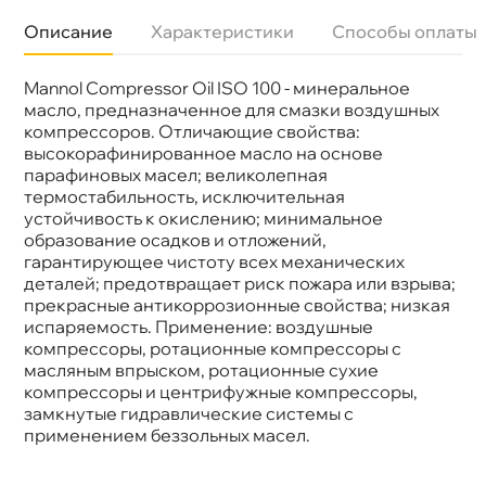
Описание
Характеристики
Способы оплаты
Mannol Compressor Oil ISO 100 - минеральное
язкость
ISO 100
Бренд
Mannol
масло, предназначенное для смазки воздушных
Тип масла
Минеральное
компрессоров. Отличающие свойства:
Допуски
DIN 51 506 VBL, VCL & VDL
ысокорафинированное масло на основе
Спецификации
ISO L DAA, DAB, DAG & DAH
парафиновых масел; великолепная
Объем
20л
термостабильность, исключительная
Артикул
1934
Применение
Промышленное
устойчивость к окислению; минимальное
образование осадков и отложений,
арантирующее чистоту всех механических
деталей; предотвращает риск пожара или взрыва;
прекрасные антикоррозионные свойства; низкая
испаряемость. Применение: воздушные
компрессоры, ротационные компрессоры с
масляным впрыском, ротационные сухие
компрессоры и центрифужные компрессоры,
замкнутые гидравлические системы с
применением беззольных масел.