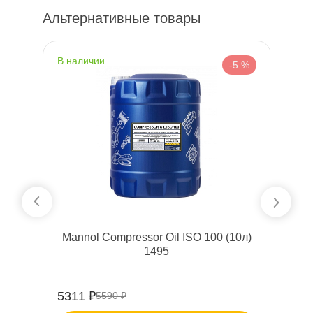
Альтернативные товары
наличии
н
%
-5 %
)
Mannol Compressor Oil ISO 100 (10л)
1495
5311 ₽
7
5590 ₽