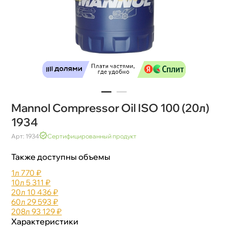
Mannol Compressor Oil ISO 100 (20л)
1934
Арт: 1934
Сертифицированный продукт
Также доступны объемы
1л
770 ₽
10л
5 311 ₽
20л
10 436 ₽
60л
29 593 ₽
208л
93 129 ₽
Характеристики