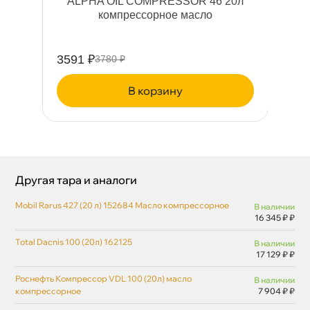
л)
ALPHA OIL COMPRESSOR 46 20л
компрессорное масло
3591 ₽
17
3780 ₽
корзину
Другая тара и аналоги
Mobil Rarus 427 (20 л) 152684 Масло компрессорное
наличии
16 345 ₽ ₽
Total Dacnis 100 (20л) 162125
наличии
17 129 ₽ ₽
Роснефть Компрессор VDL 100 (20л) масло
наличии
компрессорное
7 904 ₽ ₽