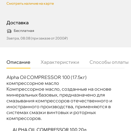
Смотреть наличие на карте
Доставка
Бесплатная
Завтра, 08.08 (при заказе от 2000₽)
Описание
Характеристики
Способы оплаты
Alpha Oil COMPRESSOR 100 (17.5кг)
язкость
ISO 46
Бренд
ALFA
компрессорное масло
Тип масла
Минеральное
Компрессорное масло, созданные на основе
Объем
20л
минеральных базовых, предназначено для
Применение
Компрессорное
смазывания компрессоров отечественного и
иностранного производства, применяются
системах смазки винтовых и роторных
компрессоров.
ALPHA OIL COMPRESSOR 100 20л