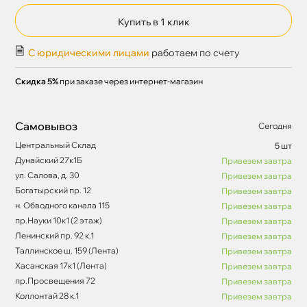
Купить в 1 клик
С юридическими лицами
работаем по счету
Скидка 5%
при заказе через интернет-магазин
Самовывоз
Сегодня
Центральный Склад
5 шт
Дунайский 27к1Б
Привезем завтра
ул. Салова, д. 30
Привезем завтра
Богатырский пр. 12
Привезем завтра
н. Обводного канала 115
Привезем завтра
пр.Науки 10к1 (2 этаж)
Привезем завтра
Ленинский пр. 92 к.1
Привезем завтра
Таллинское ш. 159 (Лента)
Привезем завтра
Хасанская 17к1 (Лента)
Привезем завтра
пр.Просвещения 72
Привезем завтра
Коллонтай 28 к.1
Привезем завтра