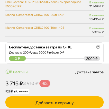
Shell Corena Oil S2 P 100 (20 л) масло компрессорное
наличии
550026197
21 689 ₽ ₽
Mannol Compressor Oil ISO 100 (20л) 1934
наличии
10 436 ₽ ₽
Mannol Compressor Oil ISO 100 (10л) 1495
наличии
5 311 ₽ ₽
Бесплатная доставка завтра по С-Пб.
?
Доставка
200
₽, еще
2000
₽ и будет 0 ₽
0
₽
2000 ₽
наличии
Доставка
завтра
3 715 ₽
3 910 ₽
-5%
929 ₽
Добавить в корзину