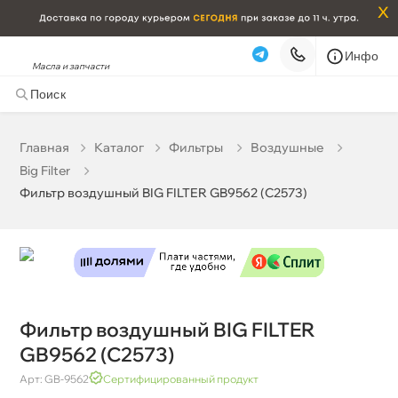
x
Инфо
Масла и запчасти
Фильтр воздушный BIG FILTER GB9562 (C2573)
542 ₽
корзину
570 ₽
Главная
Катало
Фильтры
оздушные
Big Filter
Бесплатная
Завтра, 07.08 (при заказе от 2000₽)
Фильтр воздушный BIG FILTER GB9562 (C2573)
Срочная за 2 ч – 399 ₽
Сегодня, 07.08
Самовывоз
Сегодня
Карта
Список
Фильтр воздушный BIG FILTER
GB9562 (C2573)
Арт: GB-9562
Сертифицированный продукт