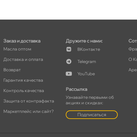
т
Заказ и доставка
Дружите с нами:
Сот
т
Масла оптом
Фра
Контакте
Доставка и оплата
О К
Telegram
озврат
Аре
YouTube
т
Гарантия качества
Рассылка
Контроль качества
Узнавайте первыми о
Защита от контрафакта
акциях и скидках:
т
Маркетплейс или сайт?
Подписаться