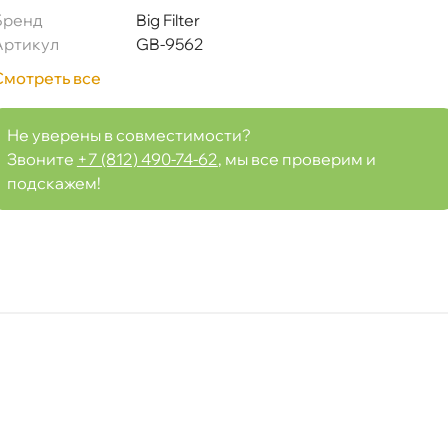
Бренд
Big Filter
3)
Артикул
GB-9562
Смотреть все
Не уверены в совместимости?
Срочная за 2 ч – 399 ₽
я, 06.08 (при заказе от 2000₽)
Звоните
+7 (812) 490-74-62
, мы все проверим и
подскажем!
ня
т
т