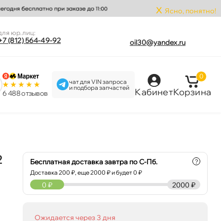
x
Ясно, понятно!
для юр.лиц:
+7 (812) 564-49-92
oil30@yandex.ru
0
чат для VIN запроса
и подбора запчастей
Кабинет
Корзина
6 488 отзыво
2
Бесплатная доставка завтра по С-Пб.
?
Доставка
200
₽, еще
2000
₽ и будет 0 ₽
0
₽
2000 ₽
Ожидается через 3 дня