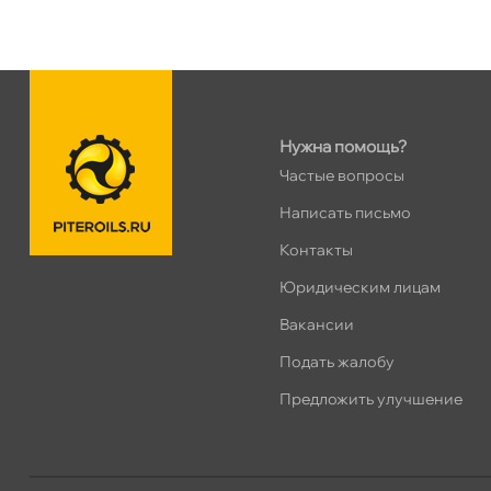
н. Обводного канала 115
0 ш
Пн–Вс
10:00 – 21:00
Сегодня, бесплатно
Нужна помощь?
пр.Науки 10к1 (2 этаж)
0 ш
Частые вопросы
ПН–ВС
10:00 – 21:00
Сегодня, бесплатно
Написать письмо
Контакты
Ленинский пр. 92 к.1
0 ш
Юридическим лицам
ПН–ВС
10:00 – 21:00
акансии
Сегодня, бесплатно
Подать жалобу
Дунайский 27к1Б
0 ш
Предложить улучшение
ПН–ВС
10:00 – 21:00
Сегодня, бесплатно