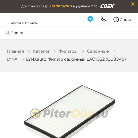
x
Инфо
Масла и запчасти
LYNXauto Фильтр салонный LAC1322 (CU3340)
641 ₽
корзину
675 ₽
Главная
Катало
Фильтры
Салонные
LYNX
LYNXauto Фильтр салонный LAC1322 (CU3340)
Бесплатная
Завтра, 07.08 (при заказе от 2000₽)
Срочная за 2 ч – 399 ₽
Сегодня, 07.08
Самовывоз
Сегодня
Карта
Список