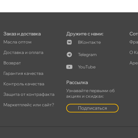
т
Заказ и доставка
Дружите с нами:
Сот
т
Масла оптом
Фра
Контакте
Доставка и оплата
О К
Telegram
озврат
Аре
YouTube
Гарантия качества
т
Рассылка
Контроль качества
Узнавайте первыми о
Защита от контрафакта
акциях и скидках:
Маркетплейс или сайт?
т
Подписаться