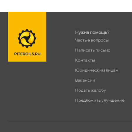
н. Обводного канала 115
0 ш
Пн–Вс
10:00 – 21:00
Сегодня, бесплатно
Нужна помощь?
пр.Науки 10к1 (2 этаж)
0 ш
Частые вопросы
ПН–ВС
10:00 – 21:00
Написать письмо
Сегодня, бесплатно
Контакты
Юридическим лицам
Ленинский пр. 92 к.1
0 ш
ПН–ВС
10:00 – 21:00
акансии
Сегодня, бесплатно
Подать жалобу
Предложить улучшение
Дунайский 27к1Б
0 ш
ПН–ВС
10:00 – 21:00
Сегодня, бесплатно