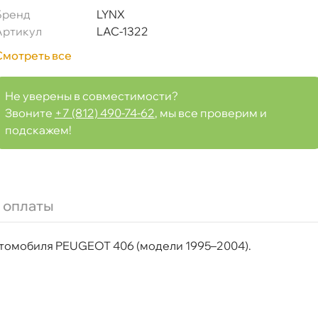
0)
Бренд
LYNX
Артикул
LAC-1322
Смотреть все
Срочная за 2 ч – 399 ₽
а, 09.08 (при заказе от 2000₽)
Не уверены в совместимости?
Звоните
+7 (812) 490-74-62
, мы все проверим и
подскажем!
ня
т
 оплаты
втомобиля PEUGEOT 406 (модели 1995–2004).
т