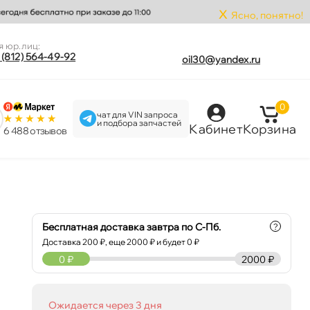
x
Ясно, понятно!
я юр.лиц:
 (812) 564-49-92
oil30@yandex.ru
0
чат для VIN запроса
и подбора запчастей
Кабинет
Корзина
6 488 отзыво
Бесплатная доставка завтра по С-Пб.
?
Доставка
200
₽, еще
2000
₽ и будет 0 ₽
0
₽
2000 ₽
Ожидается через 3 дня