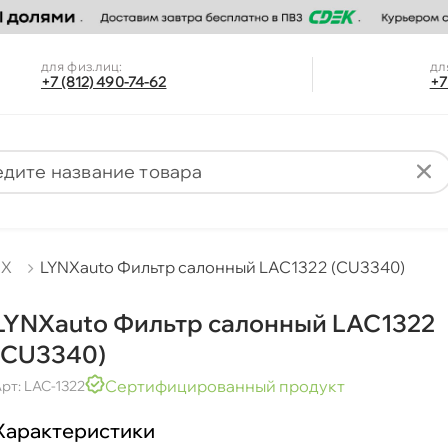
для физ.лиц:
дл
+7 (812) 490-74-62
+7
NX
LYNXauto Фильтр салонный LAC1322 (CU3340)
LYNXauto Фильтр салонный LAC1322
(CU3340)
Сертифицированный продукт
рт: LAC-1322
Характеристики