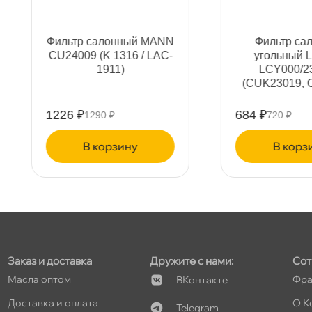
т
Фильтр салонный MANN
Фильтр салонный
CU24009 (K 1316 / LAC-
угольный LIVCAR
1911)
LCY000/23019K
(CUK23019, CU23019)
т
1226 ₽
684 ₽
1290 ₽
720 ₽
корзину
корзину
т
т
Заказ и доставка
Дружите с нами:
Сот
Масла оптом
Фра
Контакте
Доставка и оплата
О К
Telegram