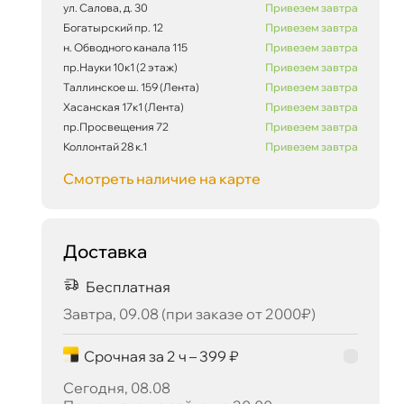
ул. Салова, д. 30
Привезем завтра
Богатырский пр. 12
Привезем завтра
н. Обводного канала 115
Привезем завтра
пр.Науки 10к1 (2 этаж)
Привезем завтра
Таллинское ш. 159 (Лента)
Привезем завтра
Хасанская 17к1 (Лента)
Привезем завтра
1 435 ₽
пр.Просвещения 72
Привезем завтра
корзину
1 510 ₽
Коллонтай 28 к.1
Привезем завтра
Смотреть наличие на карте
Сегодня, 08.08
Доставка
Бесплатная
Завтра, 09.08 (при заказе от 2000₽)
Срочная за 2 ч – 399 ₽
Сегодня, 08.08