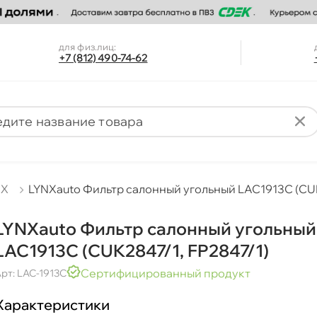
для физ.лиц:
+7 (812) 490-74-62
NX
LYNXauto Фильтр салонный угольный LAC1913C (CUK
LYNXauto Фильтр салонный угольный
LAC1913C (CUK2847/1, FP2847/1)
Сертифицированный продукт
рт: LAC-1913C
Характеристики