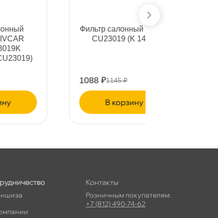
Фильтр салонный MANN
Фильтр с
CU23019 (K 1407)
CU
1088 ₽
1530 ₽
1145 ₽
161
корзину
ко
рудничество
Контакты
ншиза
Розничным покупателям:
+7 (812) 490-74-62
омпании