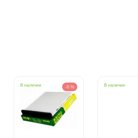
т
т
т
наличии
наличии
-5 %
-5 %
т