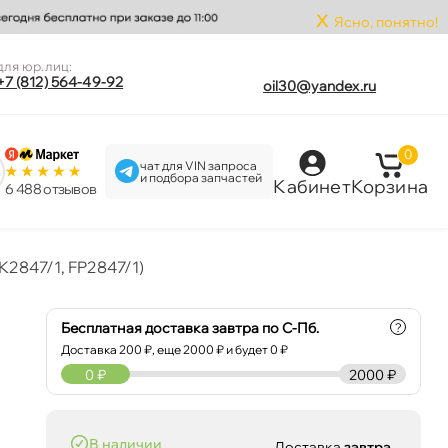
x
Ясно, понятно!
для юр.лиц:
+7 (812) 564-49-92
oil30@yandex.ru
0
чат для VIN запроса
и подбора запчастей
Кабинет
Корзина
6 488 отзыво
2847/1, FP2847/1)
Бесплатная доставка завтра по С-Пб.
?
Доставка
200
₽, еще
2000
₽ и будет 0 ₽
0
₽
2000 ₽
наличии
Доставка
завтра