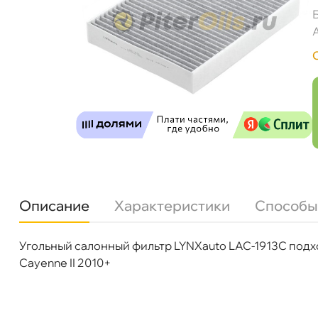
Описание
Характеристики
Способы
Угольный салонный фильтр LYNXauto LAC-1913C подхо
Бренд
LYNX
Cayenne II 2010+
Артикул
LAC-1913C