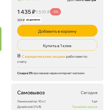
1 435 ₽
1 510 ₽
-5%
359 ₽
Добавить в корзину
Купить в 1 клик
С юридическими лицами
работаем по
счету
Скидка 5%
при заказе через интернет-магазин
Самовывоз
Сегодня
Ленинский пр. 92 к.1
1 шт
Дунайский 27к1Б
Привезем завтра