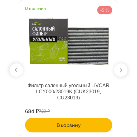
наличии
н
%
-5 %
(K
Фильтр салонный угольный LIVCAR
Ф
LCY000/23019K (CUK23019,
CU23019)
684 ₽
1
720 ₽
корзину