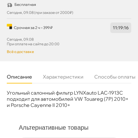
Бесплатная
Сегодня, 09.08 (при заказе от 2000₽)
11
:
19
:
16
Срочная за 2 ч – 399 ₽
Сегодня, 09.08
При оплате на сайте до 20:00
сё о доставке
Описание
Характеристики
Способы оплаты
Угольный салонный фильтр LYNXauto LAC-1913C
Бренд
LYNX
Артикул
LAC-1913C
подходит для автомобилей VW Touareg (7P) 2010+
и Porsche Cayenne II 2010+
Альтернативные товары