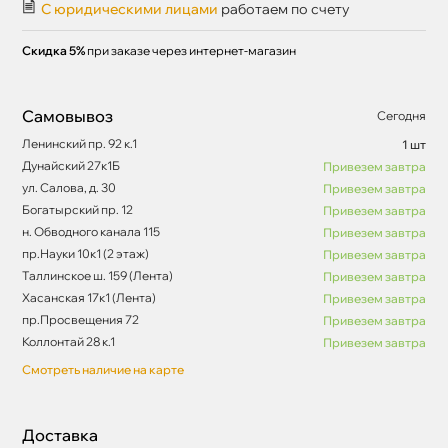
С юридическими лицами
работаем по счету
Скидка 5%
при заказе через интернет-магазин
Самовывоз
Сегодня
Ленинский пр. 92 к.1
1 шт
Дунайский 27к1Б
Привезем завтра
ул. Салова, д. 30
Привезем завтра
Богатырский пр. 12
Привезем завтра
н. Обводного канала 115
Привезем завтра
пр.Науки 10к1 (2 этаж)
Привезем завтра
Таллинское ш. 159 (Лента)
Привезем завтра
Хасанская 17к1 (Лента)
Привезем завтра
пр.Просвещения 72
Привезем завтра
Коллонтай 28 к.1
Привезем завтра
Смотреть наличие на карте
Доставка