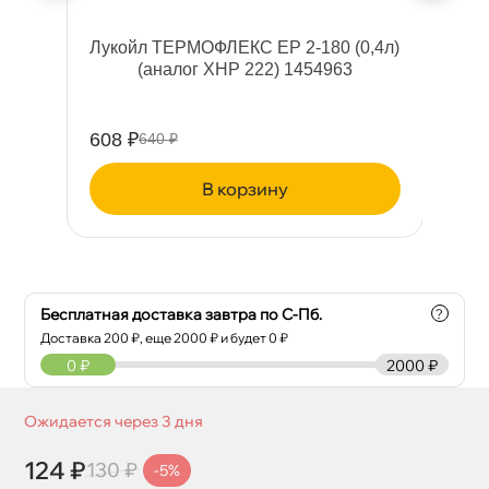
тки
Лукойл ТЕРМОФЛЕКС ЕР 2-180 (0,4л)
(аналог XHP 222) 1454963
о
608 ₽
90
640 ₽
корзину
Бесплатная доставка завтра по С-Пб.
?
Доставка
200
₽, еще
2000
₽ и будет 0 ₽
0
₽
2000 ₽
Ожидается через 3 дня
124 ₽
130 ₽
-5%