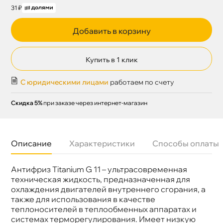
31 ₽
Добавить в корзину
Купить в 1 клик
С юридическими лицами
работаем по счету
Скидка 5%
при заказе через интернет-магазин
Описание
Характеристики
Способы оплаты
Антифриз Titanium G 11 – ультрасовременная
Назначение
Система охлаждения
Бренд
Titanium
техническая жидкость, предназначенная для
Цвет
Зелёный
охлаждения двигателей внутреннего сгорания, а
Объем
1к
также для использования в качестве
теплоносителей в теплообменных аппаратах и
системах терморегулирования. Имеет низкую