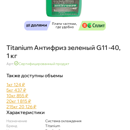
Titanium Антифриз зеленый G11 -40,
1 к
Арт:
Сертифицированный продукт
Также доступны объемы
1к
124 ₽
5к
437 ₽
10к
855 ₽
20к
1 815 ₽
215к
20 126 ₽
Характеристики
Назначение
Система охлаждения
Бренд
Titanium