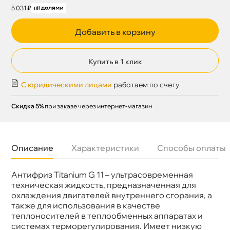
5 031 ₽
Добавить в корзину
Купить в 1 клик
С юридическими лицами
работаем по счету
Скидка 5%
при заказе через интернет-магазин
Описание
Характеристики
Способы оплаты
Антифриз Titanium G 11 – ультрасовременная
Назначение
Система охлаждения
Бренд
Titanium
техническая жидкость, предназначенная для
Цвет
Зелёный
охлаждения двигателей внутреннего сгорания, а
Объем
215к
также для использования в качестве
теплоносителей в теплообменных аппаратах и
системах терморегулирования. Имеет низкую