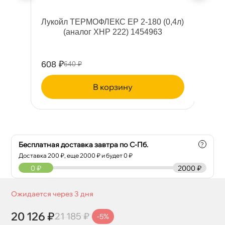
тки
Лукойл ТЕРМОФЛЕКС ЕР 2-180 (0,4л)
(аналог XHP 222) 1454963
о
608 ₽
90
640 ₽
корзину
Бесплатная доставка завтра по С-Пб.
?
Доставка
200
₽, еще
2000
₽ и будет 0 ₽
0
₽
2000 ₽
Ожидается через 3 дня
20 126 ₽
21 185 ₽
-5%