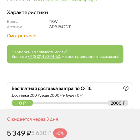
Характеристики
Бренд
TRW
Артикул
GDB1847DT
Смотреть все
Не уверены в совместимости?
Звоните
+7 (812) 490-74-62
, мы все проверим и подскажем!
Бесплатная доставка завтра по С-Пб.
?
Доставка
200
₽, еще
2000
₽ и будет 0 ₽
0
₽
2000 ₽
Ожидается через 3 дня
5 349 ₽
5 630 ₽
-5%