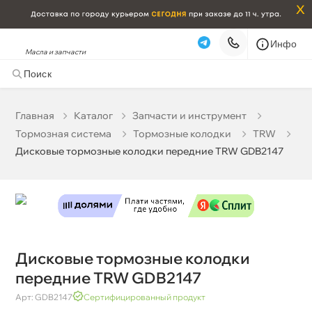
x
Инфо
Масла и запчасти
Дисковые тормозные колодки передние TRW
GDB2147
12 431 ₽
корзину
13 085 ₽
Главная
Катало
Запчасти и инструмент
Тормозная система
Тормозные колодки
TRW
Бесплатная
Завтра, 06.08 (при заказе от 2000₽)
Дисковые тормозные колодки передние TRW GDB2147
Срочная за 2 ч – 399 ₽
Сегодня, 06.08
Самовывоз
Сегодня
Карта
Список
Дисковые тормозные колодки
передние TRW GDB2147
Арт: GDB2147
Сертифицированный продукт