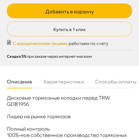
Добавить в корзину
Купить в 1 клик
С юридическими лицами
работаем по счету
Скидка 5%
при заказе через интернет-магазин
Описание
Характеристики
Способы оплаты
Дисковые тормозные колодки перед TRW
Бренд
TRW
Артикул
GDB2147
GDB1956
Лидер на рынке тормозо
Полный контроль
100%-ное собственное производство тормозных