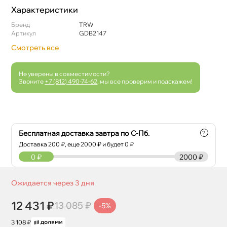
Характеристики
Бренд
TRW
Артикул
GDB2147
Смотреть все
Не уверены в совместимости?
Звоните
+7 (812) 490-74-62
, мы все проверим и подскажем!
Бесплатная доставка завтра по С-Пб.
?
Доставка
200
₽, еще
2000
₽ и будет 0 ₽
0
₽
2000 ₽
Ожидается через 3 дня
12 431 ₽
13 085 ₽
-5%
3 108 ₽