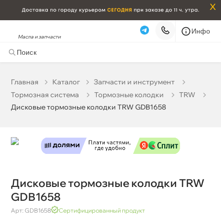
x
Инфо
Масла и запчасти
Дисковые тормозные колодки TRW GDB1658
3 833 ₽
корзину
4 035 ₽
Главная
Катало
Запчасти и инструмент
Тормозная система
Тормозные колодки
TRW
Бесплатная
Сегодня, 06.08 (при заказе от 2000₽)
Дисковые тормозные колодки TRW GDB1658
Срочная за 2 ч – 399 ₽
Сегодня, 06.08
Самовывоз
Сегодня
Карта
Список
Дисковые тормозные колодки TRW
GDB1658
Арт: GDB1658
Сертифицированный продукт