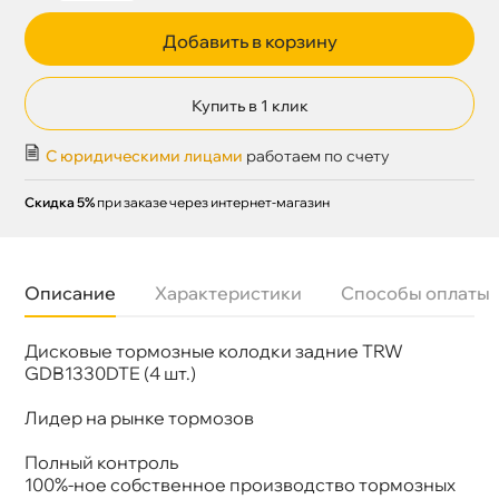
Добавить в корзину
Купить в 1 клик
С юридическими лицами
работаем по счету
Скидка 5%
при заказе через интернет-магазин
Описание
Характеристики
Способы оплаты
Дисковые тормозные колодки задние TRW
Бренд
TRW
Артикул
GDB1658
GDB1330DTE (4 шт.)
Лидер на рынке тормозо
Полный контроль
100%-ное собственное производство тормозных