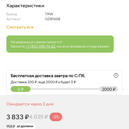
Характеристики
Бренд
TRW
Артикул
GDB1658
Смотреть все
Не уверены в совместимости?
Звоните
+7 (812) 490-74-62
, мы все проверим и подскажем!
Бесплатная доставка завтра по С-Пб.
?
Доставка
200
₽, еще
2000
₽ и будет 0 ₽
0
₽
2000 ₽
Ожидается через 3 дня
3 833 ₽
4 035 ₽
-5%
958 ₽