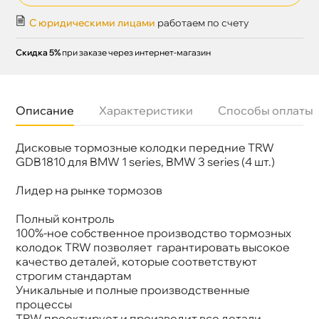
С юридическими лицами
работаем по счету
Скидка 5%
при заказе через интернет-магазин
Описание
Характеристики
Способы оплаты
Дисковые тормозные колодки передние TRW
Бренд
TRW
Артикул
GDB1810
GDB1810 для BMW 1 series, BMW 3 series (4 шт.)
Длина колодок
154.6 мм
ысота колодок
63.9 мм
Лидер на рынке тормозо
Толщина колодок
20.3 мм
Полный контроль
100%-ное собственное производство тормозных
колодок TRW позволяет гарантировать высокое
качество деталей, которые соответствуют
строгим стандартам
Уникальные и полные производственные
процессы
TRW проектирует и производит все детали