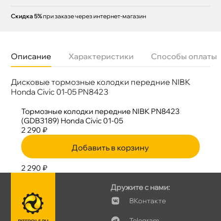
Скидка 5%
при заказе через интернет-магазин
Описание
Характеристики
Способы оплаты
Дисковые тормозные колодки передние NIBK
Бренд
NIBK
Артикул
PN8423
Honda Civic 01-05 PN8423
Длина колодок
135,2 мм
ысота колодок
51.7 мм
Тормозные колодки передние NIBK PN8423
Толщина колодок
15.8 мм
(GDB3189) Honda Civic 01-05
2 290 ₽
Добавить в корзину
2 290 ₽
Дружите с нами:
Контакте
Telegram