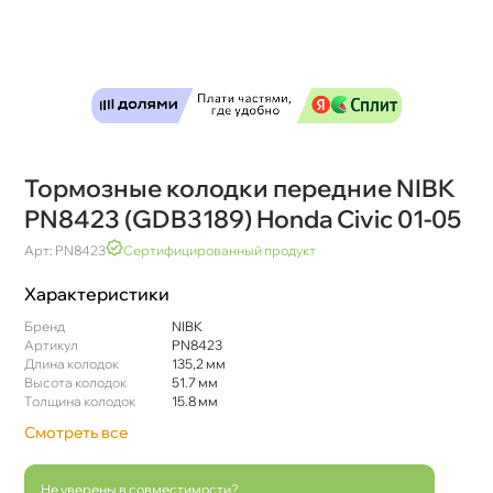
Тормозные колодки передние NIBK
PN8423 (GDB3189) Honda Civic 01-05
Арт: PN8423
Сертифицированный продукт
Характеристики
Бренд
NIBK
Артикул
PN8423
Длина колодок
135,2 мм
ысота колодок
51.7 мм
Толщина колодок
15.8 мм
Смотреть все
Не уверены в совместимости?