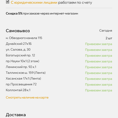
С юридическими лицами
работаем по счету
Скидка 5%
при заказе через интернет-магазин
Самовывоз
Сегодня
н. Обводного канала 115
2 шт
Дунайский 27к1Б
Привезем завтра
ул. Салова, д. 30
Привезем завтра
Богатырский пр. 12
Привезем завтра
пр.Науки 10к1 (2 этаж)
Привезем завтра
Ленинский пр. 92 к.1
Привезем завтра
Таллинское ш. 159 (Лента)
Привезем завтра
Хасанская 17к1 (Лента)
Привезем завтра
пр.Просвещения 72
Привезем завтра
Коллонтай 28 к.1
Привезем завтра
Смотреть наличие на карте
Доставка