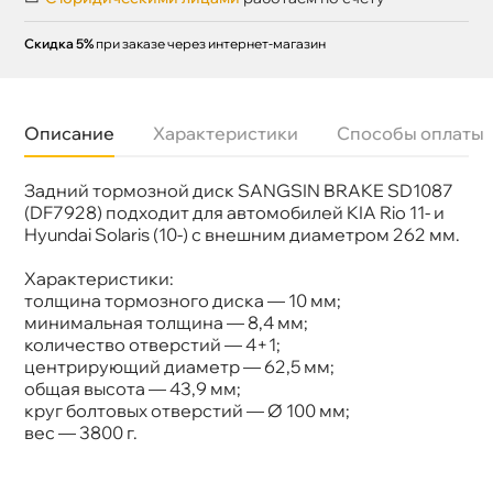
Скидка 5%
при заказе через интернет-магазин
Описание
Характеристики
Способы оплаты
Задний тормозной диск SANGSIN BRAKE SD1087
Назначение
Тормозная система
Бренд
SANGSIN BRAKE
(DF7928) подходит для автомобилей KIA Rio 11- и
Артикул
SD1087
Hyundai Solaris (10-) с внешним диаметром 262 мм.
Характеристики:
толщина тормозного диска — 10 мм;
минимальная толщина — 8,4 мм;
количество отверстий — 4+1;
центрирующий диаметр — 62,5 мм;
общая высота — 43,9 мм;
круг болтовых отверстий — Ø 100 мм;
ес — 3800 г.