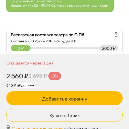
Не уверены в совместимости?
Звоните
+7 (812) 490-74-62
, мы все проверим и подскажем!
Бесплатная доставка завтра по С-Пб.
?
Доставка
200
₽, еще
2000
₽ и будет 0 ₽
0
₽
2000 ₽
Ожидается через 3 дня
2 560 ₽
2 695 ₽
-5%
640 ₽
Добавить в корзину
Купить в 1 клик
С юридическими лицами
работаем по счету