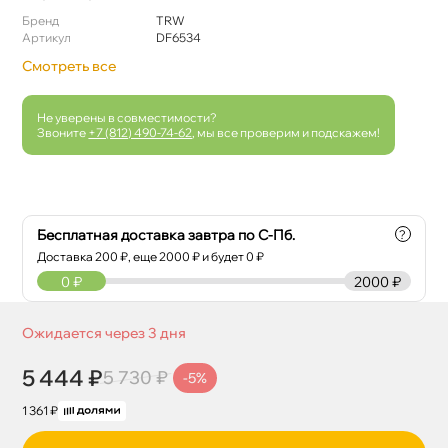
Бренд
TRW
Артикул
DF6534
Смотреть все
Не уверены в совместимости?
Звоните
+7 (812) 490-74-62
, мы все проверим и подскажем!
Бесплатная доставка завтра по С-Пб.
?
Доставка
200
₽, еще
2000
₽ и будет 0 ₽
0
₽
2000 ₽
Ожидается через 3 дня
5 444 ₽
5 730 ₽
-5%
1 361 ₽