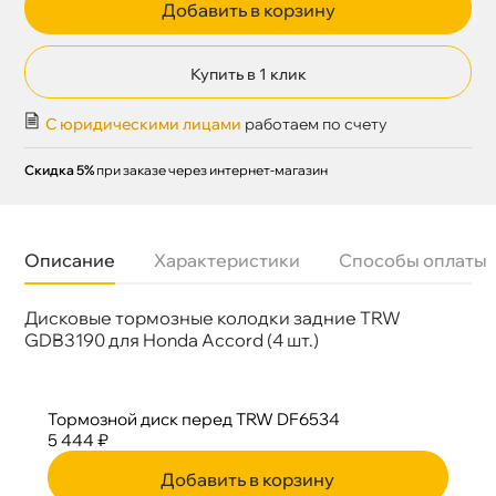
Добавить в корзину
Купить в 1 клик
С юридическими лицами
работаем по счету
Скидка 5%
при заказе через интернет-магазин
Описание
Характеристики
Способы оплаты
Дисковые тормозные колодки задние TRW
Бренд
TRW
Артикул
DF6534
GDB3190 для Honda Accord (4 шт.)
Тормозной диск перед TRW DF6534
5 444 ₽
Добавить в корзину