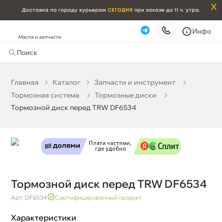
x
Инфо
Масла и запчасти
Тормозной диск перед TRW DF6534
5 444 ₽
корзину
5 730 ₽
Главная
Катало
Запчасти и инструмент
Тормозная система
Тормозные диски
Бесплатная
Завтра, 10.08 (при заказе от 2000₽)
Тормозной диск перед TRW DF6534
Срочная за 2 ч – 399 ₽
Сегодня, 10.08
Самовывоз
Сегодня
Карта
Список
Тормозной диск перед TRW DF6534
Арт: DF6534
Сертифицированный продукт
Характеристики