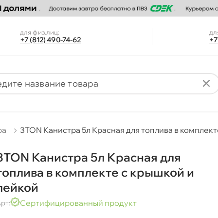
для физ.лиц:
дл
+7 (812) 490-74-62
+7
ра
3TON Канистра 5л Красная для топлива в комплект
3TON Канистра 5л Красная для
топлива в комплекте с крышкой и
лейкой
Сертифицированный продукт
рт: