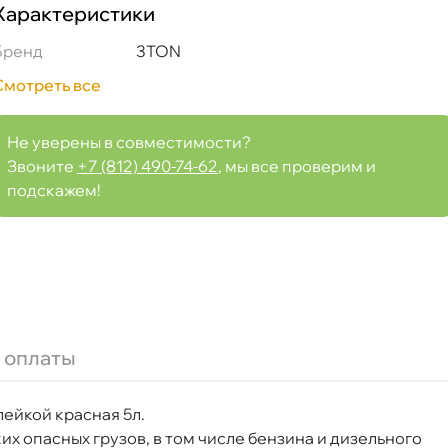
Характеристики
Бренд
3TON
омплекте с крышкой и лейкой
Смотреть все
Не уверены в совместимости?
Звоните
+7 (812) 490-74-62
, мы все проверим и
Срочная за 2 ч – 399 ₽
а, 06.08 (при заказе от 2000₽)
подскажем!
ня
т
 оплаты
лейкой красная 5л.
т
х опасных грузов, в том числе бензина и дизельного