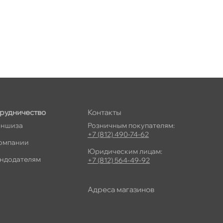
рудничество
Контакты
ншиза
Розничным покупателям:
+7 (812) 490-74-62
омпании
Юридическим лицам:
ндодателям
+7 (812) 564-49-92
Адреса магазино