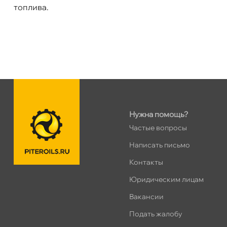
топлива.
Сегодня, бесплатно
н. Обводного канала 115
0 ш
Пн–Вс
10:00 – 21:00
Сегодня, бесплатно
пр.Науки 10к1 (2 этаж)
0 ш
ПН–ВС
10:00 – 21:00
Нужна помощь?
Сегодня, бесплатно
Частые вопросы
Написать письмо
Ленинский пр. 92 к.1
0 ш
Контакты
ПН–ВС
10:00 – 21:00
Сегодня, бесплатно
Юридическим лицам
акансии
Дунайский 27к1Б
0 ш
Подать жалобу
ПН–ВС
10:00 – 21:00