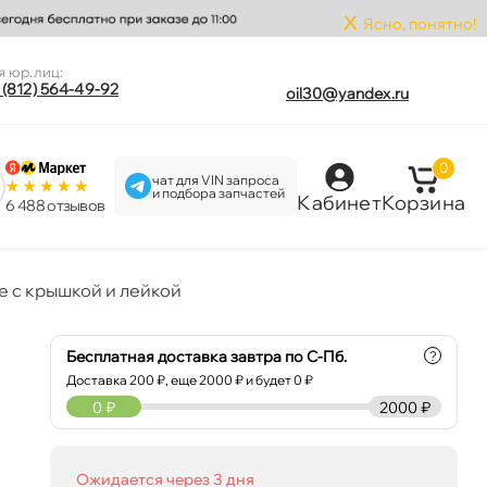
x
Ясно, понятно!
я юр.лиц:
 (812) 564-49-92
oil30@yandex.ru
0
чат для VIN запроса
и подбора запчастей
Кабинет
Корзина
6 488 отзыво
е с крышкой и лейкой
Бесплатная доставка завтра по С-Пб.
?
Доставка
200
₽, еще
2000
₽ и будет 0 ₽
0
₽
2000 ₽
Ожидается через 3 дня