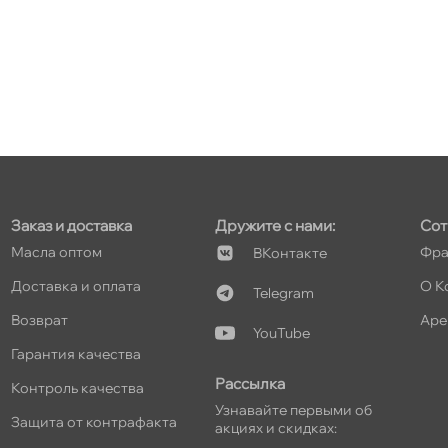
т
т
Заказ и доставка
Дружите с нами:
Сот
Масла оптом
Фра
Контакте
Доставка и оплата
О К
Telegram
т
озврат
Аре
YouTube
Гарантия качества
Рассылка
Контроль качества
т
Узнавайте первыми о
Защита от контрафакта
акциях и скидках: