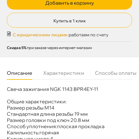
Добавить в корзину
Купить в 1 клик
С юридическими лицами
работаем по счету
Скидка 5%
при заказе через интернет-магазин
Описание
Характеристики
Способы оплаты
Свеча зажигания NGK 1143 BPR4EY-11
Бренд
NGK
Артикул
SIFR6A11
Общие характеристики:
Размер резьбы М14
Стандартная длина резьбы 19 мм
Размер головки под ключ 20.8 мм
Способ уплотнения:плоская прокладка
Калильность:горячая
Калильное число 4