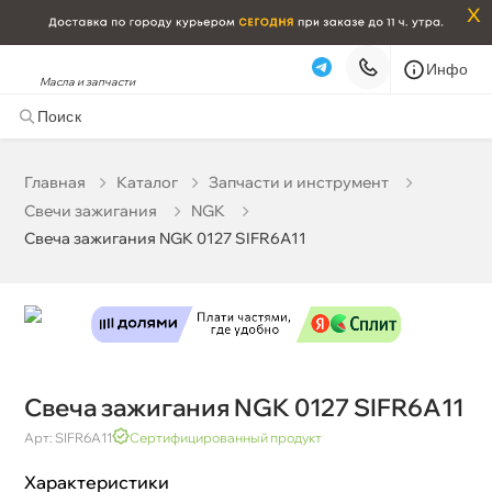
x
Инфо
Масла и запчасти
Свеча зажигания NGK 0127 SIFR6A11
2 199 ₽
корзину
2 315 ₽
Главная
Катало
Запчасти и инструмент
Свечи зажигания
NGK
Бесплатная
Завтра, 07.08 (при заказе от 2000₽)
Свеча зажигания NGK 0127 SIFR6A11
Срочная за 2 ч – 399 ₽
Сегодня, 07.08
Самовывоз
Сегодня
Карта
Список
Свеча зажигания NGK 0127 SIFR6A11
Арт: SIFR6A11
Сертифицированный продукт
Характеристики