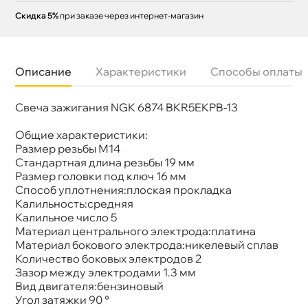
Скидка 5%
при заказе через интернет-магазин
Описание
Характеристики
Способы оплаты
Свеча зажигания NGK 6874 BKR5EKPB-13
Бренд
NGK
Артикул
6874
Общие характеристики:
Размер резьбы М14
Стандартная длина резьбы 19 мм
Размер головки под ключ 16 мм
Способ уплотнения:плоская прокладка
Калильность:средняя
Калильное число 5
Материал центрального электрода:платина
Материал бокового электрода:никелевый спла
Количество боковых электродов 2
Зазор между электродами 1.3 мм
ид двигателя:бензиновый
Угол затяжки 90 °