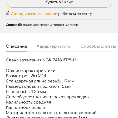
Купить в 1 клик
С юридическими лицами
работаем по счету
Скидка 5%
при заказе через интернет-магазин
Описание
Характеристики
Способы оплаты
Свеча зажигания NGK 7418 IFR5J11
Бренд
NGK
Артикул
7418
Общие характеристики:
Размер резьбы М14
Стандартная длина резьбы 19 мм
Размер головки под ключ 16 мм
Шаг резьбы 1.25 мм
Способ уплотнения:плоская прокладка
Калильность:средняя
Калильное число 5
Материал центрального электрода:иридий
Диаметр центрального электрода 1 мм