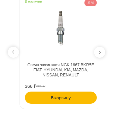
наличии
н
%
-5 %
10
Свеча зажигания NGK 1667 BKR5E
С
FIAT, HYUNDAI, KIA, MAZDA,
NISSAN, RENAULT
366 ₽
4
385 ₽
корзину