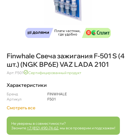
Finwhale Свеча зажигания F-501 S (4
шт.) (NGK BP6E) VAZ LADA 2101
Арт: F501
Сертифицированный продукт
Характеристики
Бренд
FINWHALE
Артикул
F501
Смотреть все
Не уверены в совместимости?
Звоните
+7 (812) 490-74-62
, мы все проверим и подскажем!