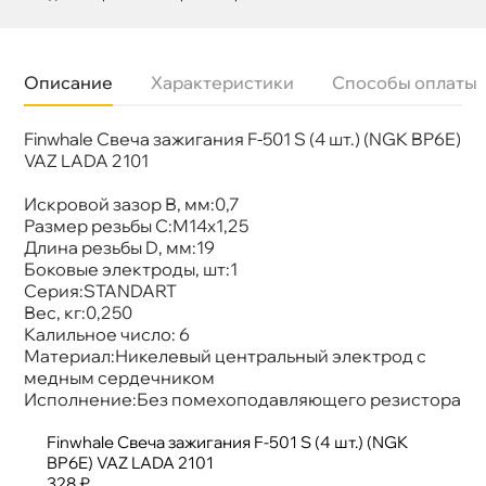
Описание
Характеристики
Способы оплаты
Finwhale Свеча зажигания F-501 S (4 шт.) (NGK BP6E)
Бренд
FINWHALE
Артикул
F501
VAZ LADA 2101
Искровой зазор В, мм:0,7
Размер резьбы С:М14х1,25
Длина резьбы D, мм:19
Боковые электроды, шт:1
Серия:STANDART
ес, кг:0,250
Калильное число: 6
Материал:Никелевый центральный электрод с
медным сердечником
Исполнение:Без помехоподавляющего резистора
Finwhale Свеча зажигания F-501 S (4 шт.) (NGK
BP6E) VAZ LADA 2101
328 ₽