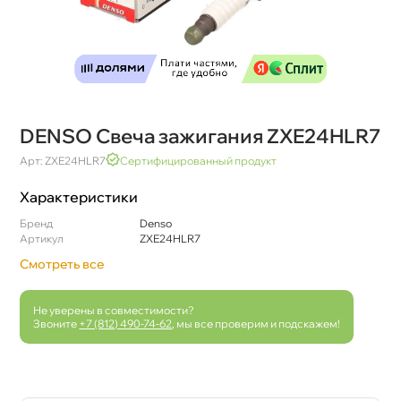
DENSO Свеча зажигания ZXE24HLR7
Арт: ZXE24HLR7
Сертифицированный продукт
Характеристики
Бренд
Denso
Артикул
ZXE24HLR7
Смотреть все
Не уверены в совместимости?
Звоните
+7 (812) 490-74-62
, мы все проверим и подскажем!