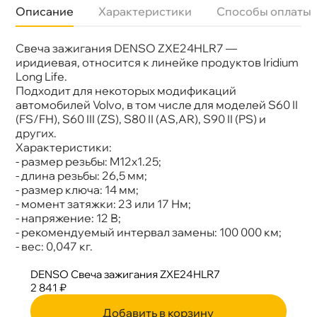
Описание
Характеристики
Способы оплаты
Свеча зажигания DENSO ZXE24HLR7 —
Бренд
Denso
Артикул
ZXE24HLR7
иридиевая, относится к линейке продуктов Iridium
Long Life.
Подходит для некоторых модификаций
автомобилей Volvo, в том числе для моделей S60 II
(FS/FH), S60 III (ZS), S80 II (AS,AR), S90 II (PS) и
других.
Характеристики:
- размер резьбы: M12x1.25;
- длина резьбы: 26,5 мм;
- размер ключа: 14 мм;
- момент затяжки: 23 или 17 Нм;
- напряжение: 12 В;
- рекомендуемый интервал замены: 100 000 км;
- вес: 0,047 кг.
DENSO Свеча зажигания ZXE24HLR7
2 841 ₽
Добавить в корзину