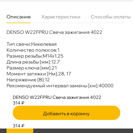
Описание
Характеристики
Способы оплаты
DENSO W22FPRU Свеча зажигания 4022
Бренд
Denso
Артикул
W22FPR-U
Тип свечи:Никелевая
Количество полюсов:1
Размер резьбы:M14x1.25
Длина резьбы [мм]:12.7
Размер ключа [мм]:21
Момент затяжки [Нм]:28, 17
Напряжение [В]:12
Рекомендуемый интервал замены [км]:40000
DENSO W22FPRU Свеча зажигания 4022
314 ₽
Добавить в корзину
314 ₽