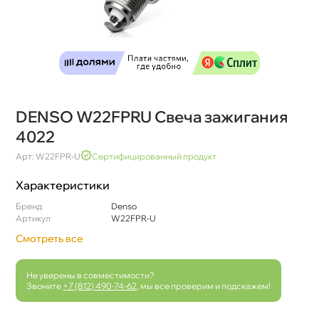
DENSO W22FPRU Свеча зажигания
4022
Арт: W22FPR-U
Сертифицированный продукт
Характеристики
Бренд
Denso
Артикул
W22FPR-U
Смотреть все
Не уверены в совместимости?
Звоните
+7 (812) 490-74-62
, мы все проверим и подскажем!