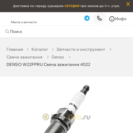
x
Инфо
Масла и запчасти
DENSO W22FPRU Свеча зажигания 4022
314 ₽
корзину
330 ₽
Главная
Катало
Запчасти и инструмент
Свечи зажигания
Denso
Бесплатная
Завтра, 09.08 (при заказе от 2000₽)
DENSO W22FPRU Свеча зажигания 4022
Срочная за 2 ч – 399 ₽
Сегодня, 09.08
Самовывоз
Сегодня
Карта
Список