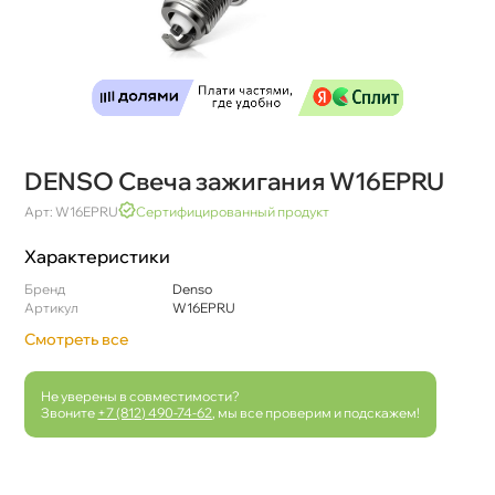
DENSO Свеча зажигания W16EPRU
Арт: W16EPRU
Сертифицированный продукт
Характеристики
Бренд
Denso
Артикул
W16EPRU
Смотреть все
Не уверены в совместимости?
Звоните
+7 (812) 490-74-62
, мы все проверим и подскажем!