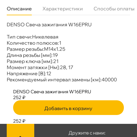
Описание
Характеристики
Способы оплаты
DENSO Свеча зажигания W16EPRU
Бренд
Denso
Артикул
W16EPRU
Тип свечи:Никелевая
Количество полюсов:1
Размер резьбы:M14x1.25
Длина резьбы [мм]:19
Размер ключа [мм]:21
Момент затяжки [Нм]:28, 17
Напряжение [В]:12
Рекомендуемый интервал замены [км]:40000
DENSO Свеча зажигания W16EPRU
252 ₽
Добавить в корзину
252 ₽
Дружите с нами: