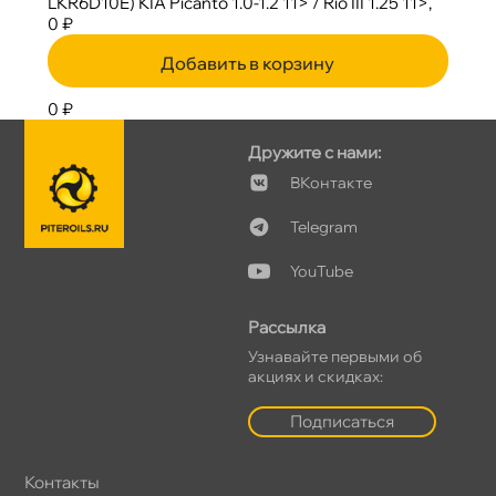
LKR6D10E) KIA Picanto 1.0-1.2 11> / Rio III 1.25 11>,
0 ₽
Добавить в корзину
0 ₽
Дружите с нами:
Контакте
Telegram
YouTube
Рассылка
Узнавайте первыми о
акциях и скидках:
Подписаться
Контакты