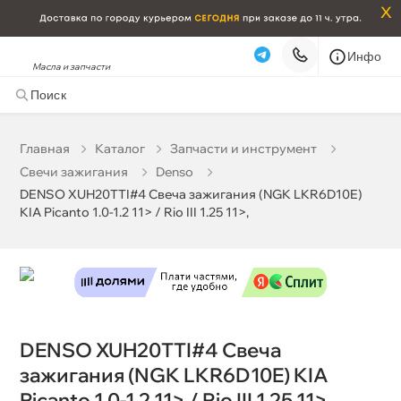
x
Инфо
Масла и запчасти
DENSO XUH20TTI#4 Свеча зажигания (NGK LKR6D10E)
KIA Picanto 1.0-1.2 11> / Rio III 1.25 11>,
0 ₽
корзину
0 ₽
Главная
Катало
Запчасти и инструмент
Свечи зажигания
Denso
Бесплатная
Сегодня, 07.08 (при заказе от 2000₽)
DENSO XUH20TTI#4 Свеча зажигания (NGK LKR6D10E)
KIA Picanto 1.0-1.2 11> / Rio III 1.25 11>,
Срочная за 2 ч – 399 ₽
Сегодня, 07.08
Самовывоз
Сегодня
Карта
Список
DENSO XUH20TTI#4 Свеча
зажигания (NGK LKR6D10E) KIA
Picanto 1.0-1.2 11> / Rio III 1.25 11>,