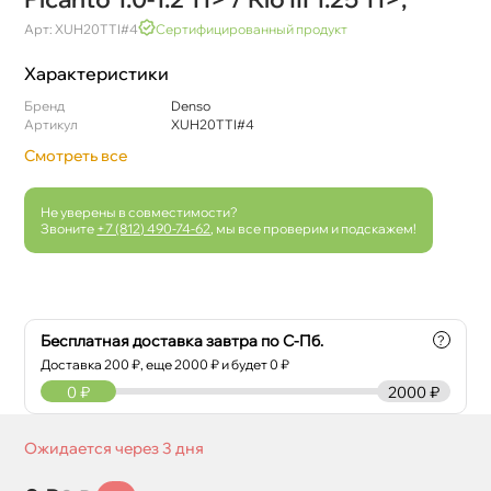
Арт: XUH20TTI#4
Сертифицированный продукт
Характеристики
Бренд
Denso
Артикул
XUH20TTI#4
Смотреть все
Не уверены в совместимости?
Звоните
+7 (812) 490-74-62
, мы все проверим и подскажем!
Бесплатная доставка завтра по С-Пб.
?
Доставка
200
₽, еще
2000
₽ и будет 0 ₽
0
₽
2000 ₽
Ожидается через 3 дня